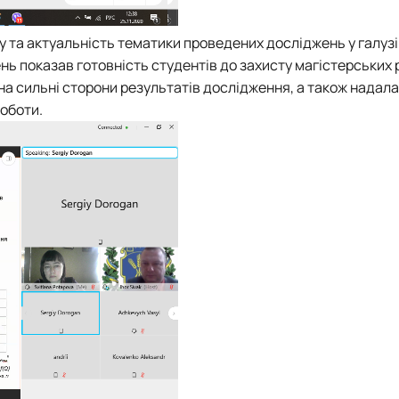
та актуальність тематики проведених досліджень у галузі 
ь показав готовність студентів до захисту магістерських р
 на сильні сторони результатів дослідження, а також надала
роботи.