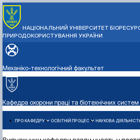
НАЦІОНАЛЬНИЙ УНІВЕРСИТЕТ БІОРЕСУРС
ПРИРОДОКОРИСТУВАННЯ УКРАЇНИ
Механіко-технологічний факультет
Кафедра охорони праці та біотехнічних систем
ПРО КАФЕДРУ
ОСВІТНІЙ ПРОЦЕС
НАУКОВА ДІЯЛЬНІСТ
Історія кафедри
Навчальна робота
Наукова тематика
Навчально-наукові лабораторії
Робочі програми навчальних дисциплін
Студентські наукові гуртки
Випускники кафедри взяли участь у посте