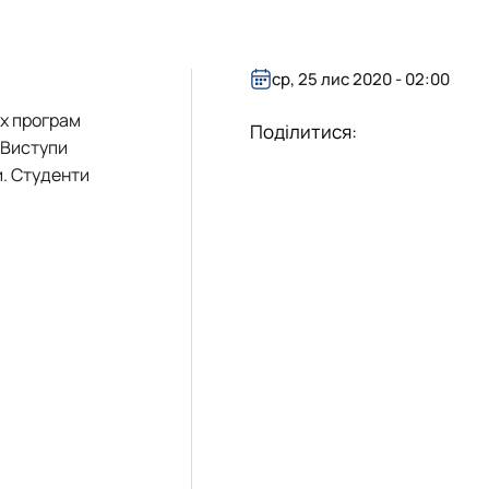
ср, 25 лис 2020 - 02:00
ї тваринництва»
их програм
Поділитися:
. Виступи
и. Студенти