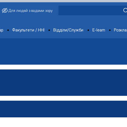
Для людей з вадами зору
ments
ар
Факультети / ННІ
Відділи/Служби
E-learn
Розкл