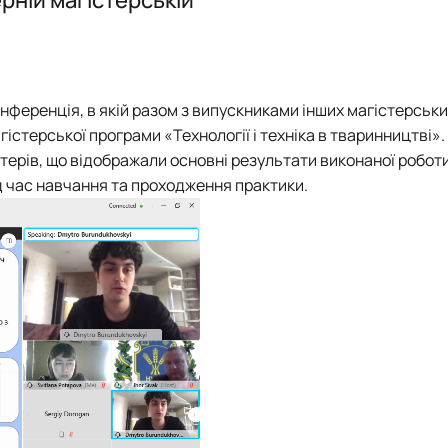
Науковий гурток «Інженерія та охорона праці в біоенергетиці»
Науковий гурток «Біотехнічні системи»
Науковий гурток «Машиновикористання у тваринництві»
Науковий гурток «Інноваційні технології виробництва продукці
нференція, в якій разом з випускниками інших магістерськ
Науковий гурток «Монтажник»
гістерської програми «Технології і техніка в тваринництві»
Науковий гурток «Механізація тваринництва»
терів, що відображали основні результати виконаної робот
Науковий гурток «Охорона праці в харчових технологіях»
ід час навчання та проходження практики.