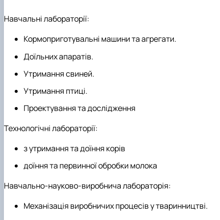
Науковий гурток «Охорона праці в харчових
технологіях»
Навчальні лабораторії:
Кормоприготувальні машини та агрегати.
Доїльних апаратів.
Утримання свиней.
Утримання птиці.
Проектування та дослідження
Технологічні лабораторії:
з утримання та доїння корів
доїння та первинної обробки молока
Навчально-науково-виробнича лабораторія:
Механізація виробничих процесів у тваринництві.