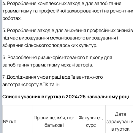
4. Розроблення комплексних заходів для запобігання
травматизму та професійної захворюваності на ремонтни
роботах.
5. Розроблення заходів для зниження професійних ризиків
під час вирощування механізованого вирощування і
збирання сільськогосподарських культур.
6. Розроблення ризик-орієнтованого підходу для
запобігання травматизму механізаторів.
7. Дослідження умов праці водіїв вантажного
автотранспорту АПК та ін.
Список учасників гуртка в 2024/25 навчальному році
Дата
Прізвище, ім’я, по-
Факультет,
№ п/п
зарахуванн
батькові
курс
в гурток