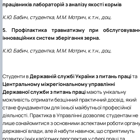
працівників лабораторій з аналізу якості кормів
К.Ю. Бабич, студентка, М.М. Мотрич, к.т.н., доц.
5. Профілактика травматизму при обслуговуванн
інноваційних систем зберігання зерна.
К.Ю. Бабич, студентка, М.М. Мотрич, к.т.н., доц.
Студенти в
Державній службі України з питань праці
та
Центральному міжрегіональному управлінні
Державної служби з питань праці
мають унікальну
можливість отримати безцінний практичний досвід, який
стане фундаментом для їхньої майбутньої професійної
діяльності. Практика в Управлінні дозволяє студентам не
лише ознайомитися з основними аспектами роботи орган
державної влади, але й набути навичок, що сприятимуть
розвитку їхніх кар’єрних перспектив у сфері праці та