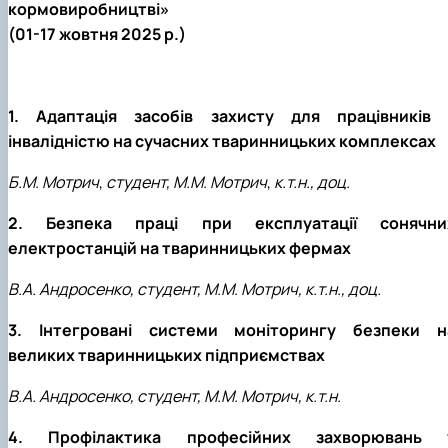
кормовиробництві»
(01-17 жовтня 2025 р.)
1. Адаптація засобів захисту для працівників 
інвалідністю на сучасних тваринницьких комплексах
Б.М. Мотрич
,
студент, М.М. Мотрич
,
к.т.н., доц.
2. Безпека праці при експлуатації сонячни
електростанцій на тваринницьких фермах
В.А. Андросенко, студент, М.М. Мотрич, к.т.н., доц.
3. Інтегровані системи моніторингу безпеки н
великих тваринницьких підприємствах
В.А. Андросенко, студент, М.М. Мотрич, к.т.н.
4. Профілактика професійних захворювань 