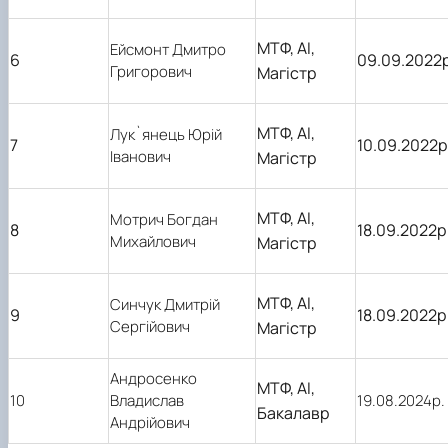
МТФ, АІ,
Ейсмонт Дмитро
6
09.09.2022
Григорович
Магістр
МТФ, АІ,
Лук`янець Юрій
7
10.09.2022р
Іванович
Магістр
МТФ, АІ,
Мотрич Богдан
8
18.09.2022р
Михайлович
Магістр
МТФ, АІ,
Синчук Дмитрій
9
18.09.2022р
Сергійович
Магістр
Андросенко
МТФ, АІ,
10
Владислав
19.08.2024р.
Бакалавр
Андрійович