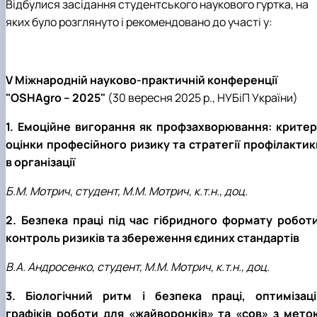
Відбулися засідання студентського наукового гуртка, на
яких було розглянуто і рекомендовано до участі у:
V Міжнародній науково-практичній конференції
"OSHAgro – 2025"
(30 вересня 2025 р., НУБіП України)
1. Емоційне вигорання як профзахворювання: критері
оцінки професійного ризику та стратегії профілактик
в організації
Б.М. Мотрич
,
студент, М.М. Мотрич
,
к.т.н., доц.
2. Безпека праці під час гібридного формату роботи
контроль ризиків та збереження єдиних стандартів
В.А. Андросенко, студент, М.М. Мотрич, к.т.н., доц.
3. Біологічний ритм і безпека праці, оптимізаці
графіків роботи для «жайворонків» та «сов» з мето