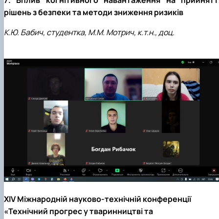
7. Вплив когнітивного навантаження на прийнятт
рішень з безпеки та методи зниження ризиків
К.Ю. Бабич, студентка, М.М. Мотрич, к.т.н., доц.
XIV Міжнародній науково-технічній конференції
«Технічний прогрес у тваринництві та