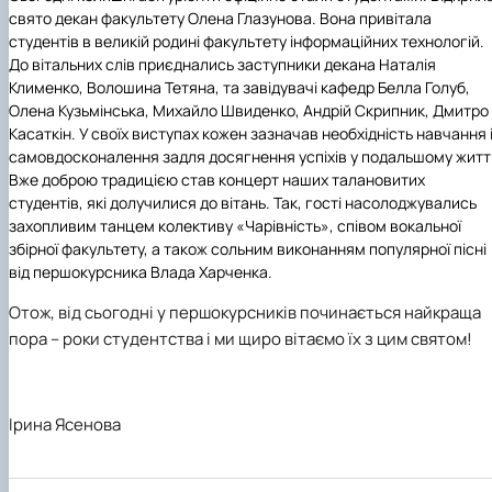
свято декан факультету Олена Глазунова. Вона привітала
студентів в великій родині факультету інформаційних технологій.
До вітальних слів приєднались заступники декана Наталія
Клименко, Волошина Тетяна, та завідувачі кафедр Белла Голуб,
Олена Кузьмінська, Михайло Швиденко, Андрій Скрипник, Дмитро
Касаткін. У своїх виступах кожен зазначав необхідність навчання 
самовдосконалення задля досягнення успіхів у подальшому житті
Вже доброю традицією став концерт наших талановитих
студентів, які долучилися до вітань. Так, гості насолоджувались
захопливим танцем колективу «Чарівність», співом вокальної
збірної факультету, а також сольним виконанням популярної пісні
від першокурсника Влада Харченка.
Отож, від сьогодні у першокурсників починається найкраща
пора – роки студентства і ми щиро вітаємо їх з цим святом!
Ірина Ясенова