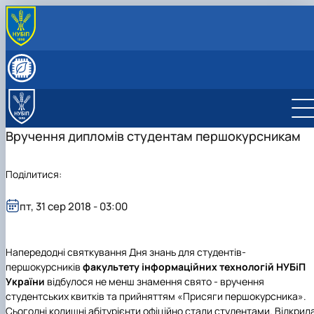
ПРО КАФЕДРУ
Про кафедру
СКЛАД КАФЕДРИ
Матеріально-технічна база кафедри
Співробітники кафедри
ОСВІТНЯ ДІЯЛЬНІСТЬ
Навчальна лабораторія розробки та впровадженн
Спеціальність 126 (F6) "Інформаційні системи та
НАУКОВА ДІЯЛЬНІСТЬ
інформаційних систем
технології"
Гурток «Актуальні проблеми автоматизації та
ОСВІТНЬО- ПРОФЕСІЙНІ ПРОГРАМИ
Вручення дипломів студентам першокурсникам
Навчальна лабораторія хмарних технологій
Інші спеціальності
управління»
Освітньо- професійні програми
СПІВПРАЦЯ
ОС "Бакалавр"
Науково-дослідна та інноваційна робота
Обговорення та рецензії освітньо-професійної
Співпраця
СТОРІНКА АСПІРАНТА
ОС "Магістр"
Поділитися:
програми
Сторінка аспіранта
Акредитація
пт, 31 сер 2018 - 03:00
Напередодні святкування Дня знань для студентів-
першокурсників
факультету інформаційних технологій
НУБіП
України
відбулося не менш знамення свято - вручення
студентських квитків та прийняттям «Присяги першокурсника».
Сьогодні колишні абітурієнти офіційно стали студентами. Відкрил