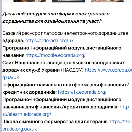
Діючі веб-ресурси платформи електронного
дорадництва для ознайомлення та участі:
Базовий ресусрс платформи електронного дорадництва
еДорада
:
https://edorada.org/uk
Програмно-інформаційний модуль дистанційного
навчання
https://moodle.edorada.org/
Сайт Національної асоціації сільськогосподарських
дорадчих служб України
(НАСДСУ)
https://www.dorada.o
g.ua/uk
Інформаційно-навчальна платформа для фінансових/
кредитних дорадників
:
https://fk.edorada.org/
Програмно-інформаційний модуль дистанційного
навчання для фінансових/кредитних дорадників:
http
s://elearn.edorada.org/
Школа сімейного фермерства для ветеранів
https://fsv
orada.org.ua/uk