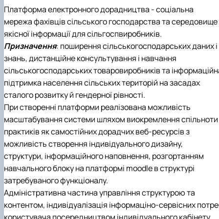
Платформа електронного дорадництва - соціальна
мережа фахівців сільського господарства та середовище
якісної інформації для сільгоспвиробників.
Призначення
: поширення сільськогосподарських даних і
знань, дистанційне консультування і навчання
сільськогосподарських товаровиробників та інформаційн
підтримка населення сільських територій на засадах
сталого розвитку й гендерної рівності.
При створенні платформи реалізована можливість
масштабування системи шляхом виокремлення спільноти
практиків як самостійних дорадчих веб-ресурсів з
можливість створення індивідуального дизайну,
структури, інформаційного наповнення, розгортанням
навчального блоку на платформі moodle в структурі
затребуваного функціоналу.
Адміністративна частина управління структурою та
контентом, індивідуалізація інформаціно-сервісних потре
користувача посередництвом індивідуального кабінету,