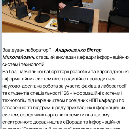
Завідувач лабораторії –
Андрющенко Віктор
Миколайович
, старший викладач кафедри інформаційни
систем і технологій
На базі навчальної лабораторії розробки та впровадження
інформаційних систем вже традиційно проводиться
науково-дослідна робота за участю фахівців лабораторії
та студентів спеціальності 126 «Інформаційні системи і
технології» під керівництвом провідних НПП кафедри по
створенню та підтримці ряду прикладних інформаційних
систем, серед яких варто виокремити платформу
електронного дорадництва еДорада та інформаційної
системи "Електронний деканат", створення освітнього