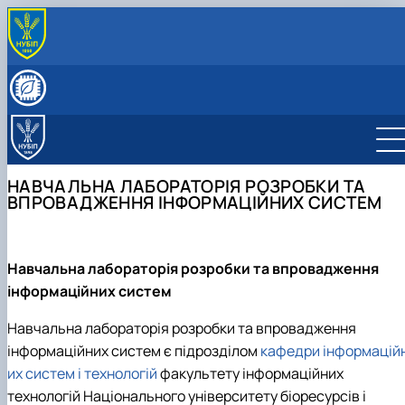
ПРО КАФЕДРУ
Про кафедру
СКЛАД КАФЕДРИ
Матеріально-технічна база кафедри
Співробітники кафедри
ОСВІТНЯ ДІЯЛЬНІСТЬ
Навчальна лабораторія розробки та впровадженн
Спеціальність 126 (F6) "Інформаційні системи та
НАУКОВА ДІЯЛЬНІСТЬ
інформаційних систем
технології"
Гурток «Актуальні проблеми автоматизації та
ОСВІТНЬО- ПРОФЕСІЙНІ ПРОГРАМИ
НАВЧАЛЬНА ЛАБОРАТОРІЯ РОЗРОБКИ ТА
Навчальна лабораторія хмарних технологій
Інші спеціальності
управління»
Освітньо- професійні програми
СПІВПРАЦЯ
ВПРОВАДЖЕННЯ ІНФОРМАЦІЙНИХ СИСТЕМ
ОС "Бакалавр"
Науково-дослідна та інноваційна робота
Обговорення та рецензії освітньо-професійної
Співпраця
СТОРІНКА АСПІРАНТА
ОС "Магістр"
програми
Сторінка аспіранта
Акредитація
Навчальна лабораторія розробки та впровадження
інформаційних систем
Навчальна лабораторія розробки та впровадження
інформаційних систем є підрозділом
кафедри інформацій
их систем і технологій
факультету інформаційних
технологій Національного університету біоресурсів і