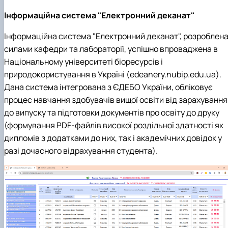
Інформаційна система "Електронний деканат"
Інформаційна система "Електронний деканат", розроблен
силами кафедри та лабораторії, успішно впроваджена в
Національному університеті біоресурсів і
природокористування в Україні (edeanery.nubip.edu.ua).
Дана система інтегрована з ЄДЕБО України, обліковує
процес навчання здобувачів вищої освіти від зарахування
до випуску та підготовки документів про освіту до друку
(формування PDF-файлів високої роздільної здатності як
дипломів з додатками до них, так і академічних довідок у
разі дочасного відрахування студента).