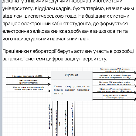
деканату з іншими модулями інформаційної системи
університету: відділом кадрів, бухгалтерією, навчальним
відділом, диспетчерською тощо. На базі даних системи
працює електронний кабінет студента, де формується
електронна залікова книжка здобувача вищої освіти та
його індивідуальний навчальний план.
Працівники лабораторії беруть активну участь в розробці
загальної системи цифровізації університету.