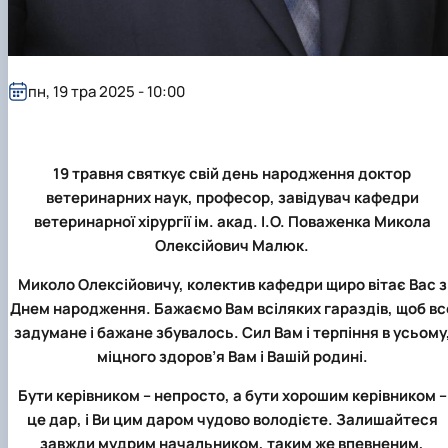
пн, 19 тра 2025 - 10:00
19 травня святкує свій день народження доктор
ветеринарних наук, професор, завідувач кафедри
ветеринарної хірургії ім. акад. І.О. Поваженка Микола
Олексійович Малюк.
Миколо Олексійовичу, колектив кафедри щиро вітає Вас з
Днем народження. Бажаємо Вам всіляких гараздів, щоб вс
задумане і бажане збувалось. Сил Вам і терпіння в усьому
міцного здоров’я Вам і Вашій родині.
Бути керівником – непросто, а бути хорошим керівником –
це дар, і Ви цим даром чудово володієте. Залишайтеся
завжди мудрим начальником, таким же впевненим,