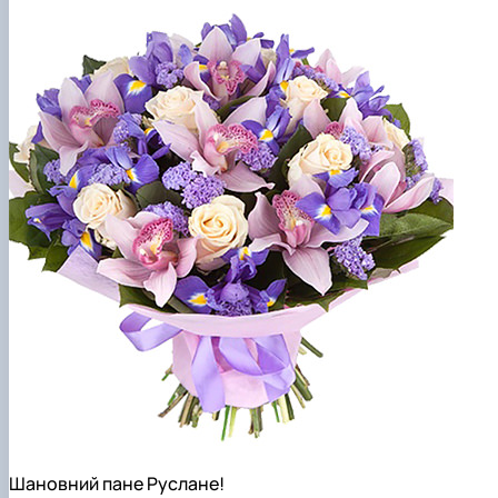
Шановний пане Руслане!