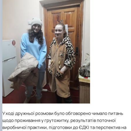
У ході дружньої розмови було обговорено чимало питань
щодо проживання у грутожитку, результатів поточної
виробничої практики, підготовки до ЄДКІ та перспектив на