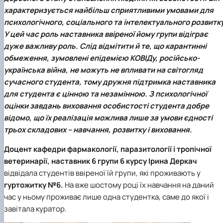
Фотогалерея
характеризується найбільш сприятливими умовами для
психологічного, соціального та інтелектуального розвитку
У цей час роль наставника ввіреної йому групи відіграє
дуже важливу роль. Слід відмітити й те, що карантинні
обмеження, зумовлені епідемією КОВІДу, російсько-
українська війна, не можуть не впливати на світогляд
сучасного студента, тому дружня підтримка наставника
для студента є цінною та незамінною. З психологічної
оцінки
завдань виховання особистості студента
добре
відомо, що їх реалізація можлива лише за умови єдності
трьох складових – навчання, розвитку і виховання.
Доцент кафедри фармакології, паразитології і тропічної
ветеринарії, наставник 6 групи 6 курсу Ірина Деркач
відвідала студентів ввіреної їй групи, які проживають у
гуртожитку №6.
На вже шостому році їх навчання на даний
час у ньому проживає лише одна студентка, саме до якої і
завітала куратор.