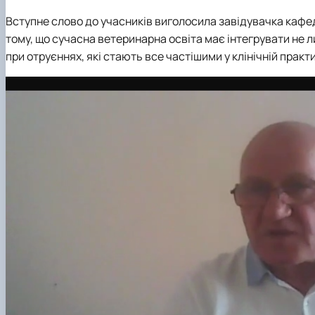
Вступне слово до учасників виголосила завідувачка кафе
тому, що сучасна ветеринарна освіта має інтегрувати не 
при отруєннях, які стають все частішими у клінічній практи