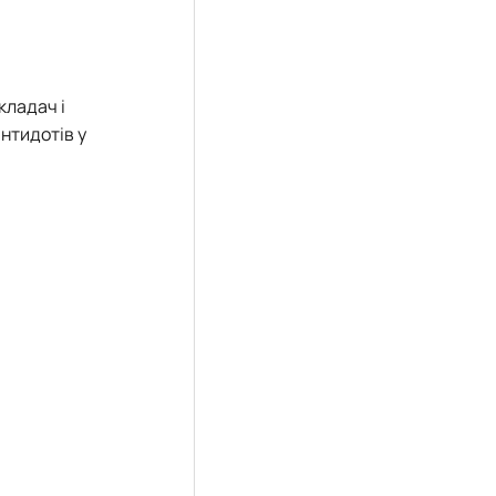
кладач і
нтидотів у