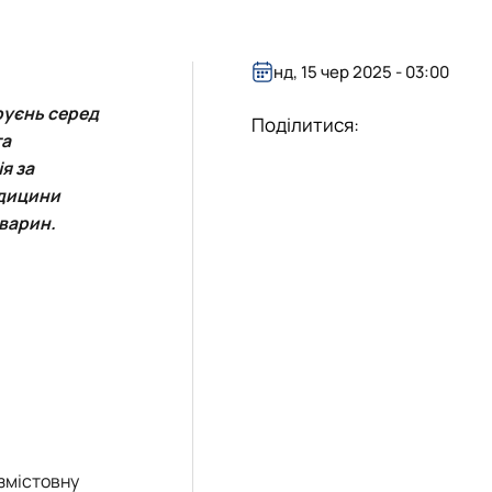
нд, 15 чер 2025 - 03:00
труєнь серед
Поділитися:
та
я за
едицини
тварин.
 змістовну