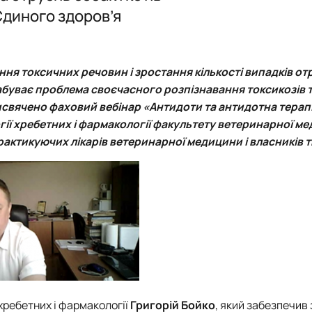
ія"
Звіти
План роботи
Звіти
Звіти
Єдиного здоров’я
Гуртківці
Звіти
Час проведення занять
Час проведення занять
Відомі постаті
Гуртківці
Гуртківці
Гуртківці
Фотогалерея
Фотоматеріали
Положення про гурток
Положення про гурток
ення токсичних речовин і зростання кількості випадків о
Фотогалерея
Фотогалерея
абуває проблема своєчасного розпізнавання токсикозів 
рисвячено
фаховий вебінар «Антидоти та антидотна терапі
ії хребетних і фармакології факультету ветеринарної м
практикуючих лікарів ветеринарної медицини і власників 
хребетних і фармакології
Григорій Бойко
, який забезпечив