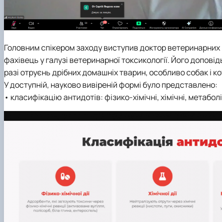
Головним спікером заходу виступив доктор ветеринарних
фахівець у галузі ветеринарної токсикології. Його допові
разі отруєнь дрібних домашніх тварин, особливо собак і ко
У доступній, науково вивіреній формі було представлено:
• класифікацію антидотів: фізико-хімічні, хімічні, метаболі