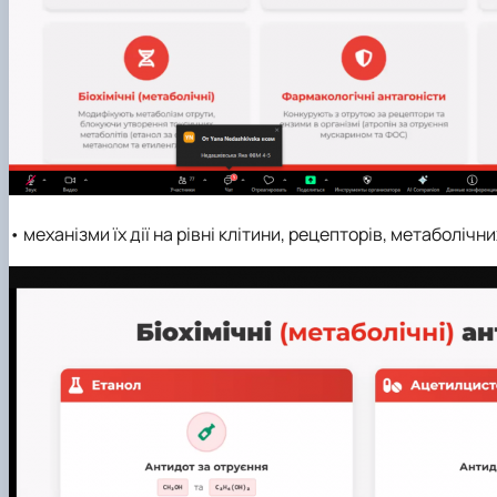
• механізми їх дії на рівні клітини, рецепторів, метаболічни