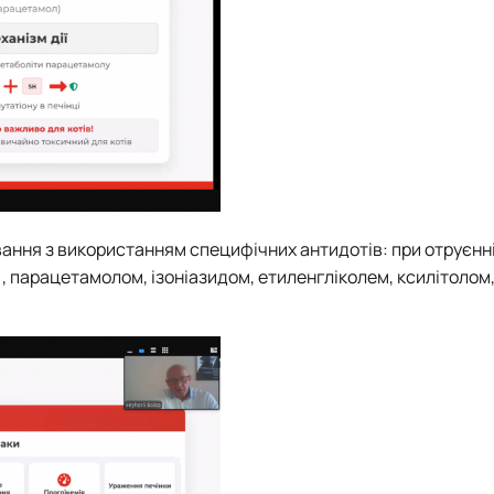
ування з використанням специфічних антидотів: при отруєнн
парацетамолом, ізоніазидом, етиленгліколем, ксилітолом