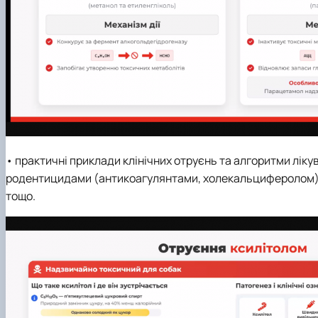
• практичні приклади клінічних отруєнь та алгоритми лік
родентицидами (антикоагулянтами, холекальциферолом), 
тощо.