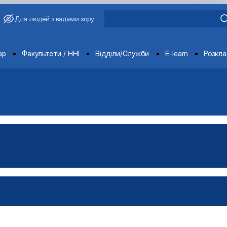
Для людей з вадами зору
ments
ар
Факультети / ННІ
Відділи/Служби
E-learn
Розкл