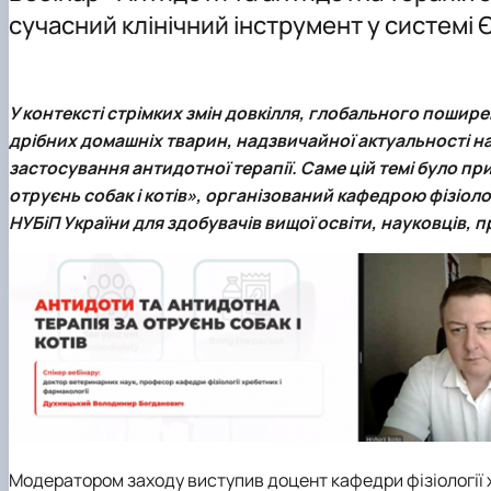
Навчально-методична література
Науковий гурток "Ветеринарна фармакологія і фармац
сучасний клінічний інструмент у системі 
Науковий гурток "Порівняльна фізіологія хребетних"
Науковий гурток "Фізіологія тварин"
Аспірантура
У контексті стрімких змін довкілля, глобального пошир
дрібних домашніх тварин, надзвичайної актуальності н
застосування антидотної терапії. Саме цій темі було п
отруєнь собак і котів»,
організований кафедрою фізіолог
НУБіП України для здобувачів вищої освіти, науковців, 
Модератором заходу виступив доцент кафедри фізіології 