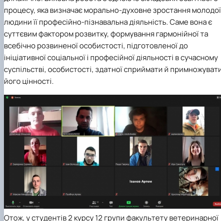
процесу, яка визначає морально-духовне зростання молодої
людини її професійно-пізнавальна діяльність. Саме вона є
суттєвим фактором розвитку, формування гармонійної та
всебічно розвиненої особистості, підготовленої до
ініціативної соціальної і професійної діяльності в сучасному
суспільстві, особистості, здатної сприймати й примножуват
його цінності.
Отож, у студентів 2 курсу 12 групи факультету ветеринарної