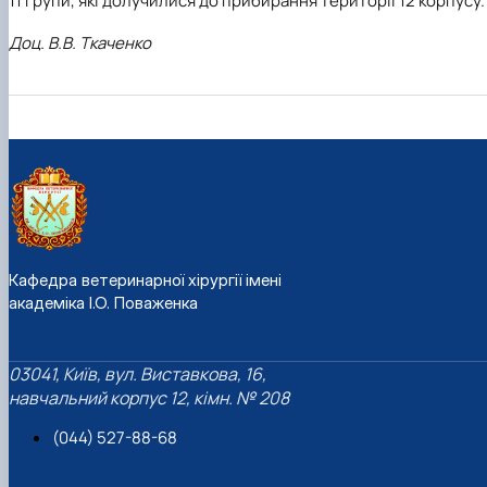
11 групи, які долучилися до прибирання території 12 корпусу.
Доц. В.В. Ткаченко
Кафедра ветеринарної хірургії імені
академіка І.О. Поваженка
03041, Київ, вул. Виставкова, 16,
навчальний корпус 12, кімн. № 208
(044) 527-88-68