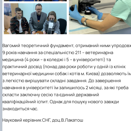
Вагомий теоретичний фундамент, отриманий ними упродов
9 років навчання за спеціальністю 211 – ветеринарна
медицина (4 роки – в коледжі і 5 – в університеті) та
практичний досвід (понад два роки роботи у одній із клінік
ветеринарної медицини собак і котів м. Києва) дозволяють ї
з легкістю вирішувати складні завдання. До завершення
навчання в університеті їм залишилось 2 місяці, за які треба
скласти заключну сесію та єдиний державний
кваліфікаційний іспит. Однак для пошуку нового завжди
знаходиться час.
Науковий керівник СНГ, доц.В.Лакатош