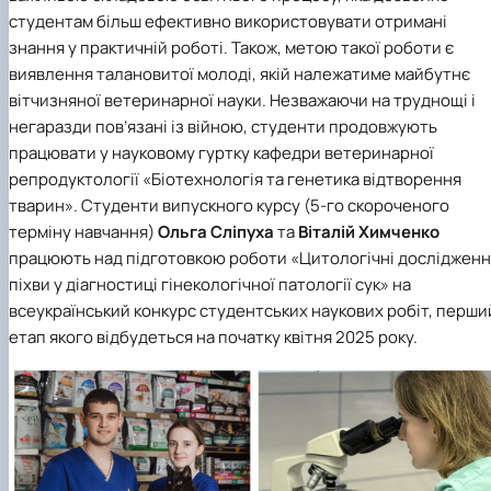
студентам більш ефективно використовувати отримані
знання у практичній роботі. Також, метою такої роботи є
виявлення талановитої молоді, якій належатиме майбутнє
вітчизняної ветеринарної науки. Незважаючи на труднощі і
негаразди пов’язані із війною, студенти продовжують
працювати у науковому гуртку кафедри ветеринарної
репродуктології «Біотехнологія та генетика відтворення
тварин». Студенти випускного курсу (5-го скороченого
терміну навчання)
Ольга Сліпуха
та
Віталій Химченко
працюють над підготовкою роботи «Цитологічні дослідженн
піхви у діагностиці гінекологічної патології сук» на
всеукраїнський конкурс студентських наукових робіт, перши
етап якого відбудеться на початку квітня 2025 року.