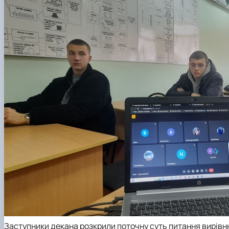
Заступники декана розкрили поточну суть питання вирівню