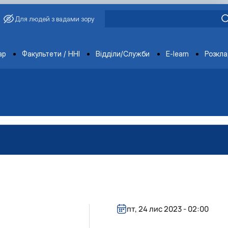
Для людей з вадами зору
ments
ар
Факультети / ННІ
Відділи/Служби
E-learn
Розкл
пт, 24 лис 2023 - 02:00