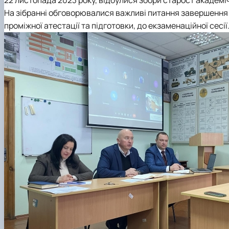
Міжнародна діяльність
Практичне навчання
На зібранні обговорювалися важливі питання завершення 
Матеріально-технічна база факультету
Скринька довіри
проміжної атестації та підготовки, до екзаменаційної сесії