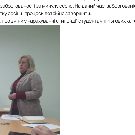
 заборгованості за минулу сесію. На даний час, заборговані
тку сесії ці процеси потрібно завершити.
про зміни у нарахуванні стипендії студентам пільгових кат