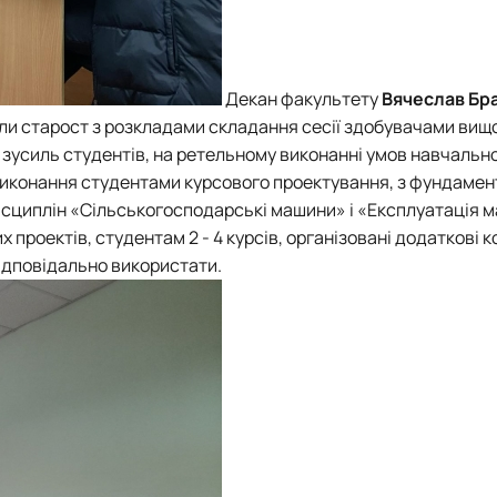
Декан факультету
Вячеслав Бр
и старост з розкладами складання сесії здобувачами вищо
ї зусиль студентів, на ретельному виконанні умов навчально
виконання студентами курсового проектування, з фундамен
исциплін «Сільськогосподарські машини» і «Експлуатація м
проектів, студентам 2 - 4 курсів, організовані додаткові к
відповідально використати.