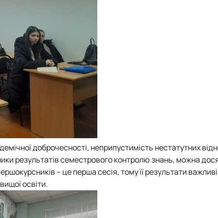
демічної доброчесності, неприпустимість нестатутних відн
зники результатів семестрового контролю знань, можна дося
ершокурсників – це перша сесія, тому її результати важливі
вищої освіти.