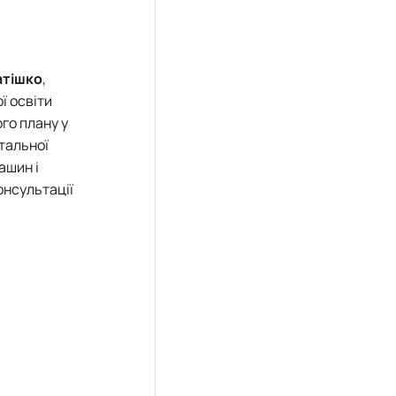
атішко
,
ї освіти
го плану у
тальної
ашин і
онсультації