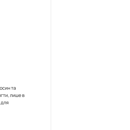
осин та
гти, лише в
 для