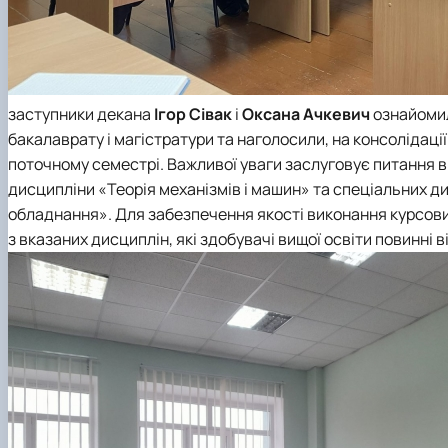
заступники декана
Ігор Сівак
і
Оксана Ачкевич
ознайомил
бакалаврату і магістратури та наголосили, на консолідаці
поточному семестрі. Важливої уваги заслуговує питання 
дисципліни «Теорія механізмів і машин» та спеціальних д
обладнання». Для забезпечення якості виконання курсових 
з вказаних дисциплін, які здобувачі вищої освіти повинні 