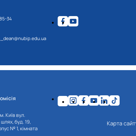
-85-34
s_dean@nubip.edu.ua
омісія
м. Київ вул.
шлях, буд. 19,
Карта сайт
пус № 1, кімната