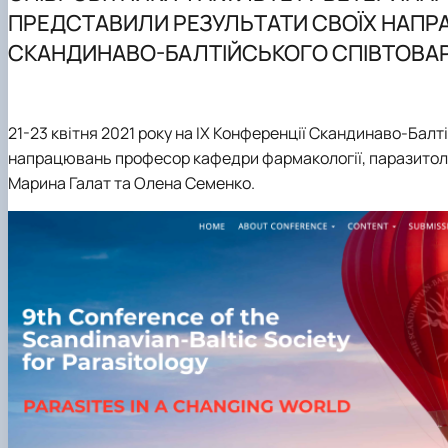
Навчально-методична література
Науковий гурток "Ветеринарна фармакологія і фармац
ПРЕДСТАВИЛИ РЕЗУЛЬТАТИ СВОЇХ НАПРА
Науковий гурток "Порівняльна фізіологія хребетних"
СКАНДИНАВО-БАЛТІЙСЬКОГО СПІВТОВА
Науковий гурток "Фізіологія тварин"
Аспірантура
21-23 квітня 2021 року на IX Конференції Скандинаво-Бал
напрацювань професор кафедри фармакології, паразитологі
Марина Галат та Олена Семенко.