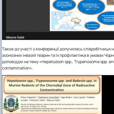
Також до участі у конференції долучилась співробітниця
зоонозних інвазій тварин та їх профілактика в умовах Чо
доповіддю на тему «Hepatozoon spp., Trypanosoma spp. and B
contamination».