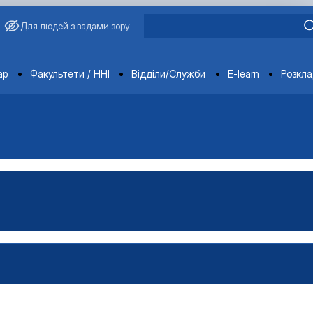
Для людей з вадами зору
ments
ар
Факультети / ННІ
Відділи/Служби
E-learn
Розкл