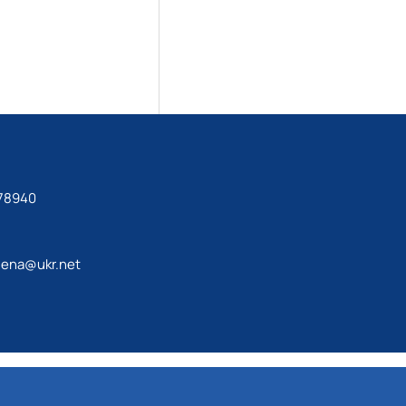
78940
lena@ukr.net