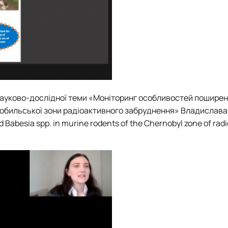
 науково-дослідної теми «Моніторинг особливостей пошире
рнобильської зони радіоактивного забруднення» Владислава
abesia spp. in murine rodents of the Chernobyl zone of radi