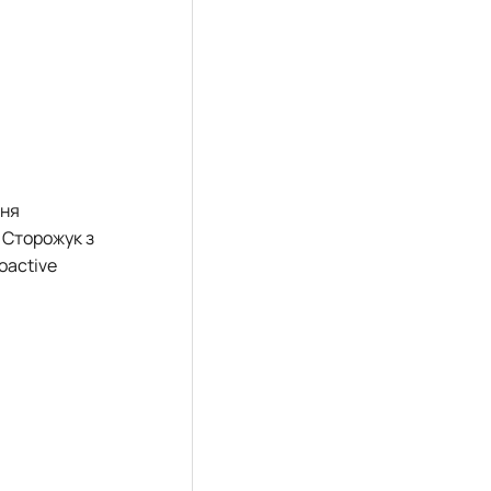
ння
 Сторожук з
oactive