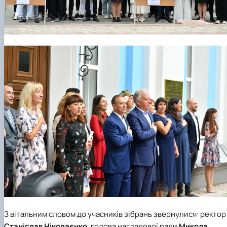
З вітальним словом до учасників зібрань звернулися: ректор
Станіслав Ніколаєнко
, голова наглядової ради
Микола