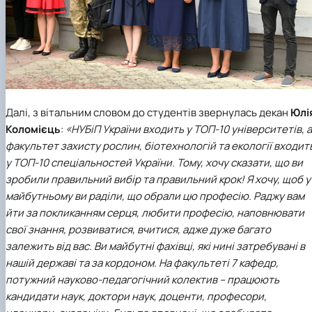
Далі, з вітальним словом до студентів звернулась декан
Юлі
Коломієць
:
«НУБіП України входить у ТОП-10 університетів, а
факультет захисту рослин, біотехнологій та екології входит
у ТОП-10 спеціальностей України. Тому, хочу сказати, що ви
зробили правильний вибір та правильний крок! Я хочу, щоб у
майбутньому ви раділи, що обрали цю професію. Раджу вам
йти за покликанням серця, любити професію, наповнювати
свої знання, розвиватися, вчитися, адже дуже багато
залежить від вас. Ви майбутні фахівці, які нині затребувані в
нашій державі та за кордоном. На факультеті 7 кафедр,
потужний науково-педагогічний колектив – працюють
кандидати наук, доктори наук, доценти, професори,