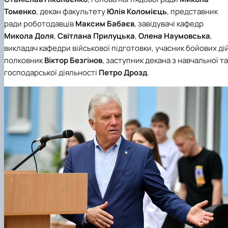
Томенко
, декан факультету
Юлія Коломієць
, представник
ради роботодавців
Максим Бабаєв
, завідувачі кафедр
Микола Доля
,
Світлана Прилуцька
,
Олена Наумовська
,
викладач кафедри військової підготовки, учасник бойових дій
полковник
Віктор Безгінов
, заступник декана з навчальної та
господарської діяльності
Петро Дрозд
.