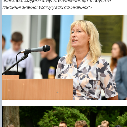
членкори, академіки. Будьте впевнені, що здобудете
глибинні знання! Успіху у всіх починаннях!»