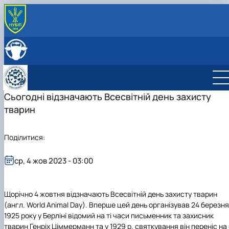
ПРО КАФЕДРУ
Головна
СКЛАД КАФЕДРИ
Історія кафедри
ОСВІТНЯ ДІЯЛЬНІСТЬ
Навчально-науково-виробничі лабораторії
Навчальна робота
НАУКОВА ДІЯЛЬНІСТЬ
Співпраця з роботодавцями
Навчальні лабораторії
Наукова робота
Сьогодні відзначають Всесвітній день захисту
МІЖНАРОДНА ДІЯЛЬНІСТЬ
Відеотур кафедрою
Сертифікатні курси
Дорадча діяльність
тварин
Фотогалерея
Наукові гуртки
Робочі програми
Підготовка аспірантів та докторантів
Поділитися:
Практика студентів
Наукові здобутки кафедри
ср, 4 жов 2023 - 03:00
Щорічно 4 жовтня відзначають
Всесвітній день захисту тварин
(англ. World Animal Day). Вперше цей день організував 24 березня
1925 року у Берліні відомий на ті часи письменник та захисник
тварин Генріх Ціммерманн та у 1929 р. святкування він переніс на