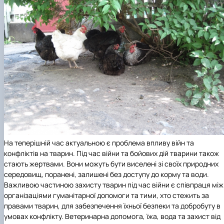
На теперішній час актуальною є проблема впливу війн та
конфліктів на тварин. Під час війни та бойових дій тварини також
стають жертвами. Вони можуть бути виселені зі своїх природних
середовищ, поранені, залишені без доступу до корму та води.
Важливою частиною захисту тварин під час війни є співпраця між
організаціями гуманітарної допомоги та тими, хто стежить за
правами тварин, для забезпечення їхньої безпеки та добробуту в
умовах конфлікту. Ветеринарна допомога, їжа, вода та захист від