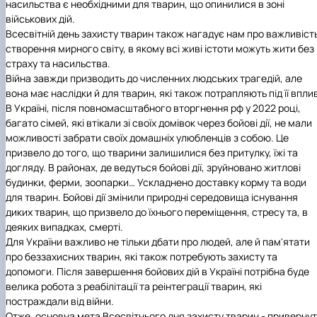
насильства є необхідними для тварин, що опинилися в зоні
військових дій.
Всесвітній день захисту тварин також нагадує нам про важливіст
створення мирного світу, в якому всі живі істоти можуть жити без
страху та насильства.
Війна завжди призводить до численних людських трагедій, але
вона має наслідки й для тварин, які також потрапляють під її впли
В Україні, після повномасштабного вторгнення рф у 2022 році,
багато сімей, які втікали зі своїх домівок через бойові дії, не мали
можливості забрати своїх домашніх улюбленців з собою. Це
призвело до того, що тварини залишилися без притулку, їжі та
догляду. В районах, де ведуться бойові дії, зруйновано житлові
будинки, ферми, зоопарки… Ускладнено доставку корму та води
для тварин. Бойові дії змінили природні середовища існування
диких тварин, що призвело до їхнього переміщення, стресу та, в
деяких випадках, смерті.
Для України важливо не тільки дбати про людей, але й пам'ятати
про беззахисних тварин, які також потребують захисту та
допомоги. Після завершення бойових дій в Україні потрібна буде
велика робота з реабілітації та реінтеграції тварин, які
постраждали від війни.
Отже, основна мета Всесвітнього дня захисту тварин
-
привернут