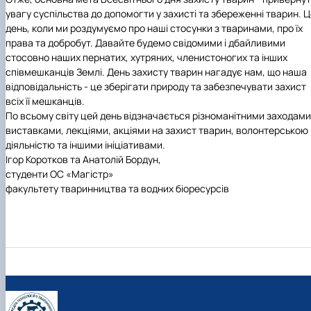
увагу суспільства до допомогти у захисті та збереженні тварин. 
день, коли ми роздумуємо про наші стосунки з тваринами, про їх
права та добробут. Давайте будемо свідомими і дбайливими
стосовно наших пернатих, хутряних, членистоногих та інших
співмешканців Землі. День захисту тварин нагадує нам, що наша
відповідальність
-
це зберігати природу та забезпечувати захист
всіх її мешканців.
По всьому світу цей день відзначається різноманітними заходами
виставками, лекціями, акціями на захист тварин, волонтерською
діяльністю та іншими ініціативами.
Ігор Коротков та Анатолій Бордун
,
студенти ОС «Магістр»
факультету тваринництва та водних біоресурсів