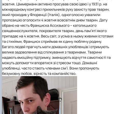
жовтня. Ціммерманн активно просував свою ідею і у 1931 р. на
міжнародному конгресі прихильників руху захисту прав тварин,
який проходив у Флоренції (Італія), одноголосно ухвалили
пропозицію оголосити 4 жовтня всесвітнім днем тварин. Дату
обрано на честь Франциска Ассизького – католицького
священнослужителя, покровителя тварин, день пам’яті якого
припадає на 4 жовтня. Весь світ, з усіма в ньому живими істотами
та стихіями, Франциск сприймав як єдину люблячу родину.
Багато людей прагнуть мати домашніх улюбленців і отримують
велике задоволення від спілкування з тваринами. Тварини
надають емоційну підтримку, зменшують відчуття самотності та
можуть допомогти впоратися зі стресом тощо. Домашні
улюбленці, часто стають членами сім'ї. Вони пропонують
безумовну любов, вірність та компанійство.