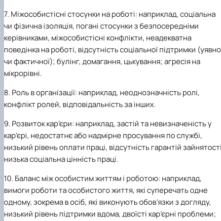
7.
Міжособистісні стосунки на роботі: наприклад, соціальна
чи фізична ізоляція, погані стосунки з безпосередніми
керівниками, міжособистісні конфлікти, неадекватна
поведінка на роботі, відсутність соціальної підтримки (уявно
чи фактичної); булінг, домагання, цькування; агресія на
мікрорівні.
8.
Роль в організації: наприклад, неоднозначність ролі,
конфлікт ролей, відповідальність за інших.
9.
Розвиток кар’єри: наприклад, застій та невизначеність у
кар’єрі, недостатнє або надмірне просування по службі,
низький рівень оплати праці, відсутність гарантій зайнятості
низька соціальна цінність праці.
10.
Баланс між особистим життям і роботою: наприклад,
вимоги роботи та особистого життя, які суперечать одне
одному, зокрема в осіб, які виконують обов’язки з догляду,
низький рівень підтримки вдома, двоїсті кар’єрні проблеми;