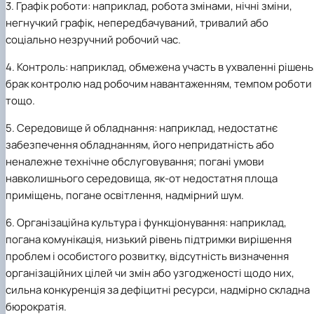
3.
Графік роботи: наприклад, робота змінами, нічні зміни,
негнучкий графік, непередбачуваний, тривалий або
соціально незручний робочий час.
4.
Контроль: наприклад, обмежена участь в ухваленні рішень
брак контролю над робочим навантаженням, темпом роботи
тощо.
5.
Середовище й обладнання: наприклад, недостатнє
забезпечення обладнанням, його непридатність або
неналежне технічне обслуговування; погані умови
навколишнього середовища, як-от недостатня площа
приміщень, погане освітлення, надмірний шум.
6.
Організаційна культура і функціонування: наприклад,
погана комунікація, низький рівень підтримки вирішення
проблем і особистого розвитку, відсутність визначення
організаційних цілей чи змін або узгодженості щодо них,
сильна конкуренція за дефіцитні ресурси, надмірно складна
бюрократія.