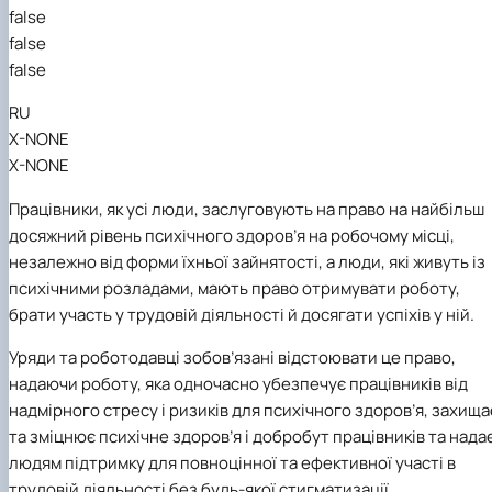
Науковий гурток «Охорона праці в харчових
false
технологіях»
false
false
RU
X-NONE
X-NONE
Працівники, як усі люди, заслуговують на право на найбільш
досяжний рівень психічного здоров’я на робочому місці,
незалежно від форми їхньої зайнятості, а люди, які живуть із
психічними розладами, мають право отримувати роботу,
брати участь у трудовій діяльності й досягати успіхів у ній.
Уряди та роботодавці зобов’язані відстоювати це право,
надаючи роботу, яка одночасно убезпечує працівників від
надмірного стресу і ризиків для психічного здоров’я, захища
та зміцнює психічне здоров’я і добробут працівників та нада
людям підтримку для повноцінної та ефективної участі в
трудовій діяльності без будь-якої стигматизації,