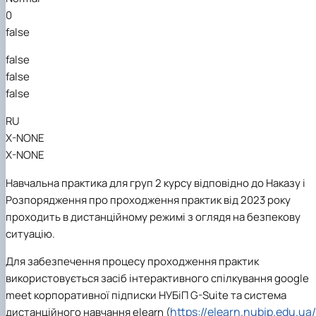
0
false
false
false
false
RU
X-NONE
X-NONE
Навчальна практика для груп 2 курсу відповідно до Наказу і
Розпорядження про проходження практик від 2023 року
проходить в дистанційному режимі з оглядя на безпекову
ситуацію.
Для забезпечення процесу проходження практик
використовується засіб інтерактивного спілкування google
meet корпоративної підписки НУБіП
G
-
Suite
та система
https
://
elearn
.
nubip
.
edu
.
ua
/
дистанційного навчання
elearn
(