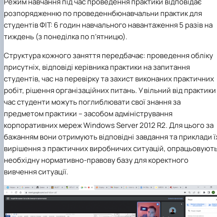
Режим навчання під час проведення практики відповідає
розпорядженню по проведеннбюнавчальни практик для
студентів ФІТ: 6 годин навчального навантаження 5 разів на
тиждень (з понеділка по п’ятницю).
Структура кожного заняття передбачає: проведення обліку
присутніх, відповіді керівника практики на запитання
студентів, час на перевірку та захист виконаних практичних
робіт, рішення організаційних питань. У вільний від практики
час студенти можуть поглиблювати свої знання за
предметом практики – засобом адміністрування
корпоративних мереж
Windows
Server
2012
R
2
. Для цього за
бажанням вони отримують відповідні завдання та приклади ї
вирішення з практичних виробничих ситуацій, опрацьовуют
необхідну нормативно-правову базу для коректного
вивчення ситуації.