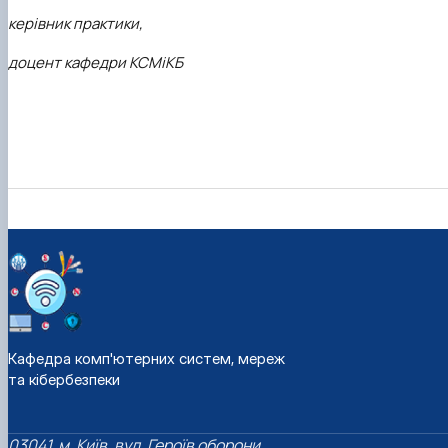
керівник практики,
доцент кафедри КСМіКБ
Кафедра комп'ютерних систем, мереж
та кібербезпеки
03041, м. Київ, вул. Героїв оборони,