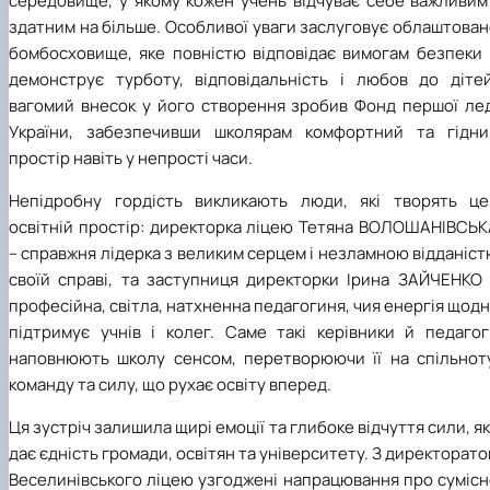
середовище, у якому кожен учень відчуває себе важливим 
здатним на більше. Особливої уваги заслуговує облаштова
бомбосховище, яке повністю відповідає вимогам безпеки 
демонструє турботу, відповідальність і любов до дітей
вагомий внесок у його створення зробив Фонд першої лед
України, забезпечивши школярам комфортний та гідни
простір навіть у непрості часи.
Непідробну гордість викликають люди, які творять це
освітній простір: директорка ліцею Тетяна ВОЛОШАНІВСЬК
– справжня лідерка з великим серцем і незламною відданіс
своїй справі, та заступниця директорки Ірина ЗАЙЧЕНКО 
професійна, світла, натхненна педагогиня, чия енергія щод
підтримує учнів і колег. Саме такі керівники й педагог
наповнюють школу сенсом, перетворюючи її на спільноту
команду та силу, що рухає освіту вперед.
Ця зустріч залишила щирі емоції та глибоке відчуття сили, я
дає єдність громади, освітян та університету. З директорат
Веселинівського ліцею узгоджені напрацювання про сумісн