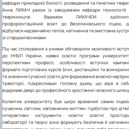
кафедри прикладної біології, розведення та генетики твар
Анна ЛИХАЧ разом із завідувачем кафедри технологій 
тваринництві Вадимом ЛИХАЧЕМ здійснил
профорієнтаційний візит до Веселинівського ліцею, д
відбулася надзвичайно тепла, натхненна та змістовна зустр
зі старшокласниками.
Під час спілкування з учнями обговорили можливості всту
до НУБіП України, наявні освітні програми університету
перспективні професії, особливості вступної кампанії
формати підготовчих курсів (очні, дистанційні та асинхронн
та значення сучасної освіти для формування власної кар’єрн
траєкторії, підкресливши головну думку, що віра в себ
відкриває двері до професійного зростання і власного шляху
Колектив університету був щиро вражений самим ліцеєм
сучасним, світлим, наповненим життям і турботою про діте
інтерактивні інструменти, новітні освітні простори
лабораторії та творчі зони формують безпечне й натхненн