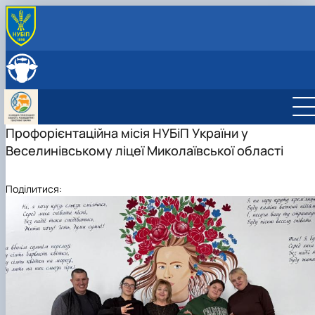
ПРО КАФЕДРУ
Історія кафедри
СКЛАД КАФЕДРИ
Співпраця з роботодавцями
ОСВІТНЯ ДІЯЛЬНІСТЬ
Навчальні лабораторії
Навчальні лабораторії
НАУКОВА ДІЯЛЬНІСТЬ
Можливості працевлаштування
Робочі програми
Наукова робота
Профорієнтаційна місія НУБіП України у
МІЖНАРОДНА ДІЯЛЬНІСТЬ
Практика студентів
Дорадча діяльність
Веселинівському ліцеї Миколаївської області
Фотогалерея
Наукові гуртки
Аспірантура
Гурток "Біотехнологія тварин"
Поділитися:
Гурток "Генетичні ресурси тварин"
Гурток "Розведення та селекція тварин"
Гурток "Генетика тварин"