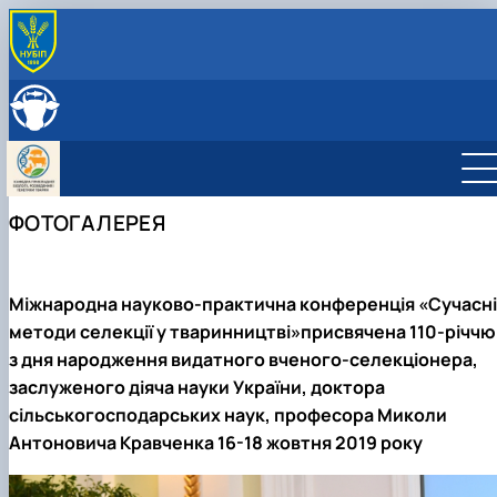
ПРО КАФЕДРУ
Історія кафедри
СКЛАД КАФЕДРИ
Співпраця з роботодавцями
ОСВІТНЯ ДІЯЛЬНІСТЬ
Навчальні лабораторії
Навчальні лабораторії
НАУКОВА ДІЯЛЬНІСТЬ
Можливості працевлаштування
Робочі програми
Наукова робота
МІЖНАРОДНА ДІЯЛЬНІСТЬ
ФОТОГАЛЕРЕЯ
Практика студентів
Дорадча діяльність
Фотогалерея
Наукові гуртки
Аспірантура
Гурток "Біотехнологія тварин"
Гурток "Генетичні ресурси тварин"
Міжнародна науково-практична
конференція «Сучасні
Гурток "Розведення та селекція тварин"
методи селекції у тваринництві»присвячена 110-річчю
Гурток "Генетика тварин"
з дня народження видатного вченого-селекціонера,
заслуженого діяча науки України, доктора
сільськогосподарських наук, професора Миколи
Антоновича Кравченка 16-18 жовтня 2019 року