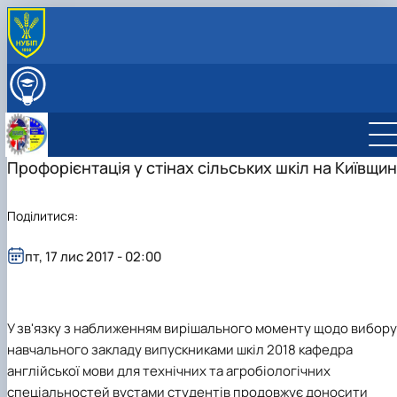
ПРО КАФЕДРУ
Міжнародна діяльність
ВСТУПНИКУ
Навчально-методична робота
ОСВІТНІЙ ПРОЦЕС
Виховна робота
НАУКОВА РОБОТА
Профорієнтаційна робота кафедри
Профорієнтація у стінах сільських шкіл на Київщин
СКЛАД КАФЕДРИ
Науково-дослідна лабораторія «Науково-технічно
ГУРТКИ
перекладу»
Студентський науковий гурток "Сучасна англійськ
Поділитися:
мова науково-технічного спряму…
Студентський науковий гурток "Основи перекладу
пт, 17 лис 2017 - 02:00
фахових текстів"
У зв'язку з наближенням вирішального моменту щодо вибору
навчального закладу випускниками шкіл 2018 кафедра
англійської мови для технічних та агробіологічних
спеціальностей вустами студентів продовжує доносити