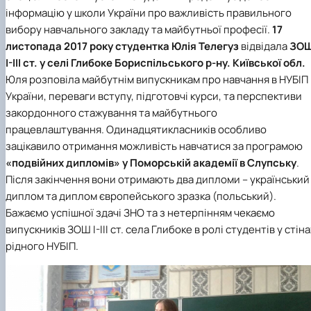
інформацію у школи України про важливість правильного
вибору навчального закладу та майбутньої професії.
17
листопада 2017 року студентка Юлія Телегуз
відвідала
ЗО
I-III ст. у селі Глибоке Бориспільського р-ну. Київської обл.
Юля розповіла майбутнім випускникам про навчання в НУБІП
України, переваги вступу, підготовчі курси, та перспективи
закордонного стажування та майбутнього
працевлаштування. Одинадцятикласників особливо
зацікавило отримання можливість навчатися за програмою
«подвійних дипломів» у Поморській академії в Слупську
.
Після закінчення вони отримають два дипломи – український
диплом та диплом європейського зразка (польський).
Бажаємо успішної здачі ЗНО та з нетерпінням чекаємо
випускників ЗОШ I-III ст. села Глибоке в ролі студентів у стін
рідного НУБІП.