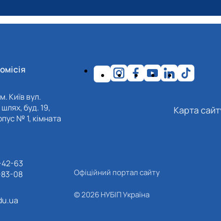
омісія
м. Київ вул.
шлях, буд. 19,
Карта сайт
пус № 1, кімната
-42-63
Офіційний портал сайту
-83-08
© 2026 НУБІП Україна
du.ua