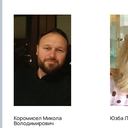
Коромисел Микола
Юзба Л
Володимирович