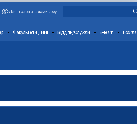
Для людей з вадами зору
ments
ар
Факультети / ННІ
Відділи/Служби
E-learn
Розкл