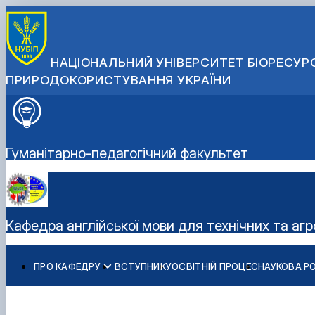
НАЦІОНАЛЬНИЙ УНІВЕРСИТЕТ БІОРЕСУРС
ПРИРОДОКОРИСТУВАННЯ УКРАЇНИ
Гуманітарно-педагогічний факультет
Кафедра англійської мови для технічних та аг
ПРО КАФЕДРУ
ВСТУПНИКУ
ОСВІТНІЙ ПРОЦЕС
НАУКОВА Р
Міжнародна діяльність
Студентський науковий гурток "Сучасна англійська м
Навчально-методична робота
Студентський науковий гурток "Основи перекладу фах