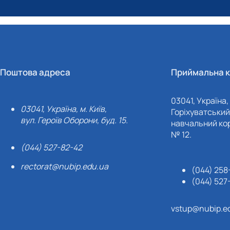
Поштова адреса
Приймальна к
03041, Україна, 
03041, Україна, м. Київ,
Горіхуватський 
вул. Героїв Оборони, буд. 15.
навчальний кор
№ 12.
(044) 527-82-42
rectorat@nubip.edu.ua
(044) 258
(044) 527
vstup@nubip.e