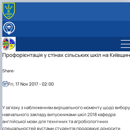
ABOUT
International Activity
ВСТУПНИКУ
Educational and Methodical Work
EDUCATION
Formative Activities
RESEARCH
Career Guidance Activities
Профорієнтація у стінах сільських шкіл на Київщин
STAFF
Research Laboratory pf Scientific and Technical
STUDENT GROUPS
Translation
Student Scientific Club "Modern English for Scientifi
Share:
and Technical Purposes"
Student Scientific Club "Fundamentals of Profession
Fri, 17 Nov 2017 - 02:00
Text Translation"
У зв'язку з наближенням вирішального моменту щодо вибору
навчального закладу випускниками шкіл 2018 кафедра
англійської мови для технічних та агробіологічних
спеціальностей вустами студентів продовжує доносити