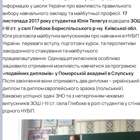
інформацію у школи України про важливість правильного
вибору навчального закладу та майбутньої професії.
17
листопада 2017 року студентка Юлія Телегуз
відвідала
ЗО
I-III ст. у селі Глибоке Бориспільського р-ну. Київської обл.
Юля розповіла майбутнім випускникам про навчання в НУБІП
України, переваги вступу, підготовчі курси, та перспективи
закордонного стажування та майбутнього
працевлаштування. Одинадцятикласників особливо
зацікавило отримання можливість навчатися за програмою
«подвійних дипломів» у Поморській академії в Слупську
.
Після закінчення вони отримають два дипломи – український
диплом та диплом європейського зразка (польський).
Бажаємо успішної здачі ЗНО та з нетерпінням чекаємо
випускників ЗОШ I-III ст. села Глибоке в ролі студентів у стін
рідного НУБІП.