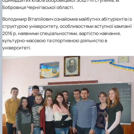
одинадцятих класів Бобровицької ЗОШ I-III ступенів, м.
Бобровиця Чернігівської області.
Володимир Віталійович ознайомив майбутніх абітурієнтів із
структурою університету, особливостями вступної кампанії
2016 р, наявними спеціальностями, вартістю навчання,
культурно-масовою та спортивною діяльністю в
університеті.