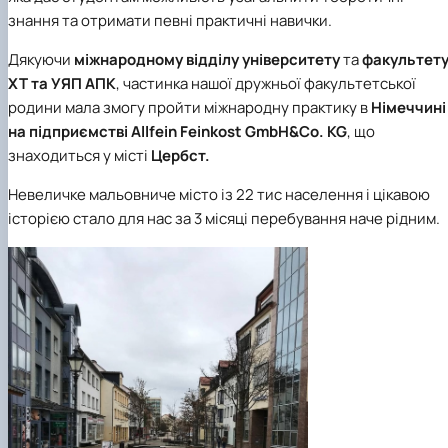
знання та отримати певні практичні навички.
Дякуючи
міжнародному відділу університету
та
факультет
ХТ та УЯП АПК
, частинка нашої дружньої факультетської
родини мала змогу пройти міжнародну практику в
Німеччині
на підприємстві Аllfein Feinkost GmbH&Co. KG
, що
знаходиться у місті
Цербст.
Невеличке мальовниче місто із 22 тис населення і цікавою
історією стало для нас за 3 місяці перебування наче рідним.