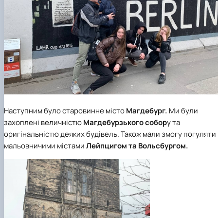
Наступним було старовинне місто
Магдебург.
Ми були
захоплені величністю
Магдебурзького собор
у та
оригінальністю деяких будівель. Також мали змогу погуляти
мальовничими містами
Лейпцигом та Вольсбургом.