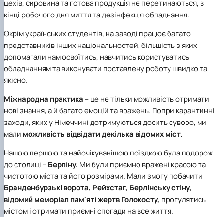
цехів, сировина та готова продукція не перетинаються, в
кінці робочого дня миття та дезінфекція обладнання.
Окрім українських студентів, на заводі працює багато
представників інших національностей, більшість з яких
допомагали нам освоїтись, навчитись користуватись
обладнанням та виконувати поставлену роботу швидко та
якісно.
Міжнародна практика
– це не тільки можливість отримати
нові знання, а й багато емоцій та вражень. Попри карантинні
заходи, яких у Німеччині дотримуються досить суворо, ми
мали
можливість відвідати декілька відомих міст.
Нашою першою та найочікуванішою поїздкою була подорож
до столиці –
Берліну
.
Ми були приємно вражені красою та
чистотою міста та його розмірами. Мали змогу побачити
Бранденбурзькі ворота, Рейхстаг, Берлінську стіну,
відомий меморіал пам'яті жертв Голокосту,
прогулятись
містом і отримати приємні спогади на все життя.