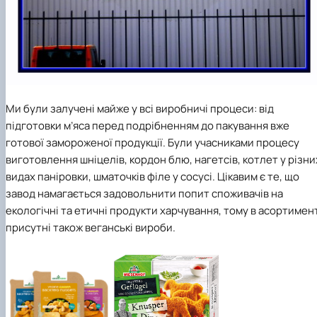
Ми були залучені майже у всі виробничі процеси: від
підготовки м’яса перед подрібненням до пакування вже
готової замороженої продукції. Були учасниками процесу
виготовлення шніцелів, кордон блю, нагетсів, котлет у різни
видах паніровки, шматочків філе у сосусі. Цікавим є те, що
завод намагається задовольнити попит споживачів на
екологічні та етичні продукти харчування, тому в асортимен
присутні також веганські вироби.