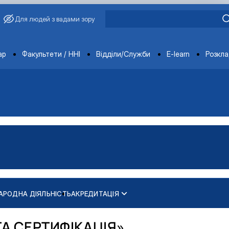
Для людей з вадами зору
ments
ар
Факультети / ННІ
Відділи/Служби
E-learn
Розкл
АРОДНА ДІЯЛЬНІСТЬ
АКРЕДИТАЦІЯ
А СЕРТИФІКАЦІЯ»