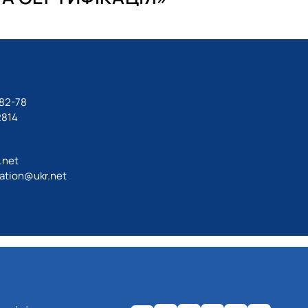
-82-78
2814
.net
ation@ukr.net