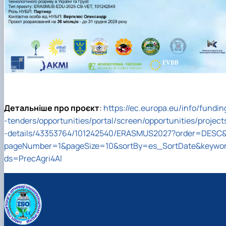
Детальніше про проєкт
:
https://ec.europa.eu/info/fundin
-tenders/opportunities/portal/screen/opportunities/project
-details/43353764/101242540/ERASMUS2027?order=DESC
pageNumber=1&pageSize=10&sortBy=es_SortDate&keywo
ds=PrecAgri4Al