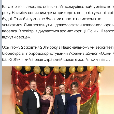
Багато хто вважає, що осінь – най похмуріша, найсумніша пор
року. На зміну сонячним дням приходять дощові, туманні сірі
будні. Та як би сумно не було, ми просто не можемо не
усміхатися. Лиш поглянути – довкола затанцювала кольоров
веселка. В повітрі відчувається аромат кориці. Осінь… Її варт
відчути серцем.
Ось і тому 23 жовтня 2019 року в Національному університеті
біоресурсів і природокористування Українивідбувся «Осінні
бал-2019», який зірвав справжній шквал емоцій, почуттів……