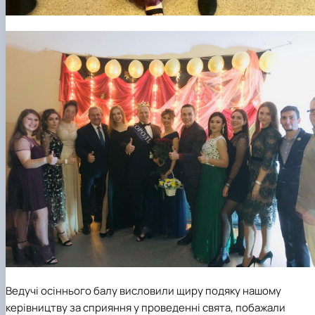
Ведучі осіннього балу висловили щиру подяку нашому
керівництву за сприяння у проведенні свята, побажали