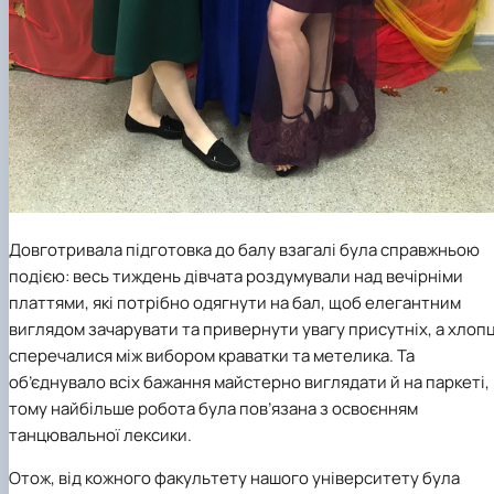
Довготривала підготовка до балу взагалі була справжньою
подією: весь тиждень дівчата роздумували над вечірніми
платтями, які потрібно одягнути на бал, щоб елегантним
виглядом зачарувати та привернути увагу присутніх, а хлопц
сперечалися між вибором краватки та метелика. Та
об’єднувало всіх бажання майстерно виглядати й на паркеті,
тому найбільше робота була пов’язана з освоєнням
танцювальної лексики.
Отож, від кожного факультету нашого університету була