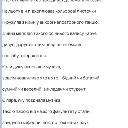
На льоту він підхоплював кольорові листочки
і кружляв з ними у вихорі неповторного танцю.
Дивна мелодія тихого осіннього вальсу чарує,
дивує, дарує ні з чим незрівняні емоції
і незабутні враження.
Коли душу наповнює музика,
зовсім неважливо хто є хто − бідний чи багатий,
сумний чи веселий, викладач чи студент.
Є пара, яку поєднала музика.
Такою парою від нашого факультету стали
завідувач кафедри, доктор технічних наук