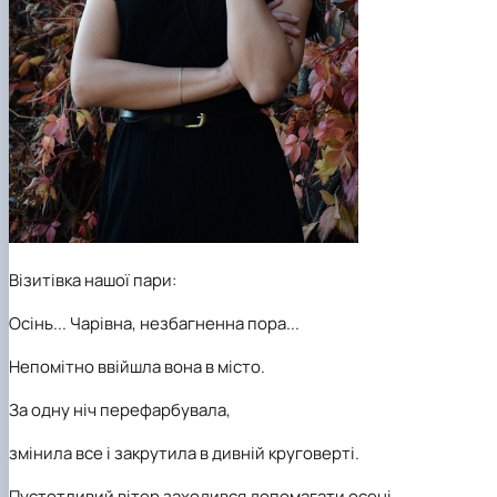
Візитівка нашої пари:
Осінь... Чарівна, незбагненна пора...
Непомітно ввійшла вона в місто.
За одну ніч перефарбувала,
змінила все і закрутила в дивній круговерті.
Пустотливий вітер заходився допомагати осені.