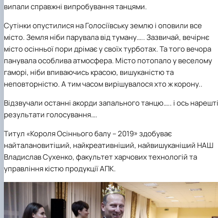
випали справжні випробування танцями.
Сутінки опустилися на Голосіївську землю і оповили все
місто. Земля ніби парувала від туману….. Зазвичай, вечірнє
місто осінньої пори дрімає у своїх турботах. Та того вечора
панувала особлива атмосфера. Місто потопало у веселому
гаморі, ніби впиваючись красою, вишуканістю та
неповторністю. А тим часом вирішувалося хто ж корону..
Відзвучали останні акорди запального танцю….. і ось нарешт
результати голосування….
Титул «Короля Осіннього балу – 2019»
здобуває
найталановитіший, найкреативніший, найвишуканіший НАШ
Владислав Сухенко, факультет харчових технологій та
управління кістю продукції АПК.