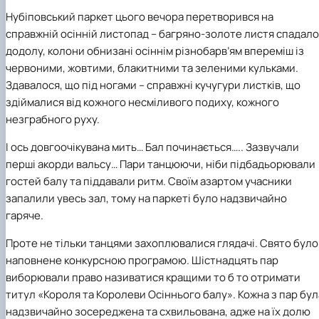
Нубіповський паркет цього вечора перетворився на
справжній осінній листопад – багряно-золоте листя спадало
додолу, колони обнизані осіннім різнобарв’ям впереміш із
червоними, жовтими, блакитними та зеленими кульками.
Здавалося, що під ногами – справжні кучугури листків, що
здіймалися від кожного несміливого подиху, кожного
незграбного руху.
І ось довгоочікувана мить… Бал починається….. Зазвучали
перші акорди вальсу… Пари танцюючи, ніби підбадьорювали
гостей балу та піддавали ритм. Своїм азартом учасники
запалили увесь зал, тому на паркеті було надзвичайно
гаряче.
Проте не тільки танцями захоплювалися глядачі. Свято було
наповнене конкурсною програмою. Шістнадцять пар
виборювали право називатися кращими то б то отримати
титул «Короля та Королеви Осіннього балу». Кожна з пар бул
надзвичайно зосереджена та схвильована, адже на їх долю