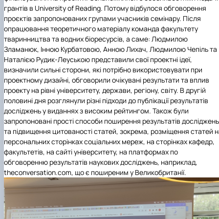
грантів в University of Reading. Потому відбулося обговорення
проєктів запропонованих групами учасників семінару. Після
опрацювання теоретичного матеріалу команда факультету
тваринництва та водних біоресурсів, а саме: Людмилою
Зламанюк, Інною Курбатовою, Анною Лихач, Людмилою Чепіль та
Наталією Рудик-Леуською представили свої проектні ідеї,
визначили сильні сторони, які потрібно використовувати при
проектному дизайні, обговорили очікувані результати та вплив
проекту на рівні університету, держави, регіону, світу. В другій
половині дня розглянули різні підходи до публікації результатів
досліджень у виданнях з високим рейтингом.
Т
акож були
запропоновані прості способи поширення результатів досліджень
та підвищення цитованості статей, зокрема, розміщення статей н
персональних сторінках соціальних мереж, на сторінках кафедр,
факультетів, на сайті університету, на платформах по
обговоренню результатів наукових досліджень, наприклад,
theconversation.com, що є поширеним у Великобританії.