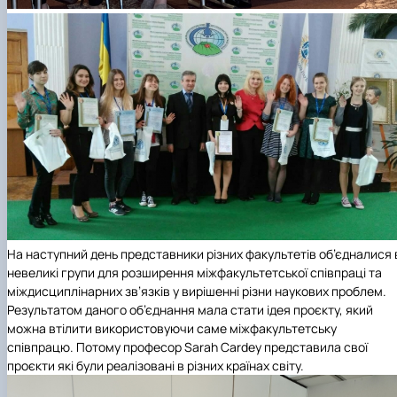
На наступний день представники різних факультетів об’єдналися 
невеликі групи для розширення міжфакультетської співпраці та
міждисциплінарних зв’язків у вирішенні різни наукових проблем.
Результатом даного об’єднання мала стати ідея проєкту, який
можна втілити використовуючи саме міжфакультетську
співпрацю. Потому професор Sarah Cardey представила свої
проєкти які були реалізовані в різних країнах світу.