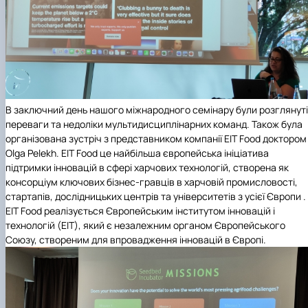
В заключний день нашого міжнародного семінару були розглянуті
переваги та недоліки мультидисциплінарних команд. Також була
організована зустріч з представником компанії EIT Food доктором
Olga Pelekh. EIT Food це найбільша європейська ініціатива
підтримки інновацій в сфері харчових технологій, створена як
консорціум ключових бізнес-гравців в харчовій промисловості,
стартапів, дослідницьких центрів та університетів з усієї Європи .
EIT Food реалізується Європейським інститутом інновацій і
технологій (EIT), який є незалежним органом Європейського
Союзу, створеним для впровадження інновацій в Європі.