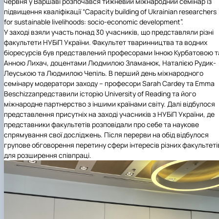
червня у Варшаві розпочався тижневий міжнародний семінар із
підвищення кваліфікації
“
Capacity building of Ukrainian researchers
for sustainable livelihoods: socio-economic development”
.
У заході взяли участь понад 30 учасників, що представляли різні
факультети НУБіП України. Факультет тваринництва та водних
біоресурсів був представлений професорами Інною Курбатовою т
Анною Лихач, доцентами Людмилою Зламанюк, Наталією Рудик-
Леуською та Людмилою Чепіль. В перший день міжнародного
семінару модератори заходу
–
професори Sarah Cardey та Emma
Beschizza
представили історію University of Reading та його
міжнародне партнерство з іншими країнами світу. Далі відбулося
представлення присутніх на заході учасників з НУБіП України, де
представники факультетів розповідали про себе та наукове
спрямування свої досліджень. Після перерви на обід відбулося
групове обговорення перетину сфери інтересів різних факультеті
для розширення співпраці.