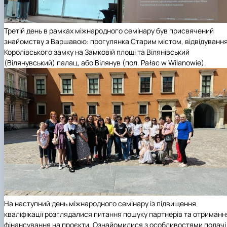
Третій день в рамках міжнародного семінару був присвячений
знайомству з Варшавою: прогулянка Старим містом, відвідуванн
Королівського замку на Замковій площі та Вілянівський
(Вілянувський) палац, або Вілянув (пол. Pałac w Wilanowie).
На наступний день міжнародного семінару із підвищення
кваліфікації розглядалися питання пошуку партнерів та отриманн
фінансування на проєкти. Ознайомилися з особливостями подачі