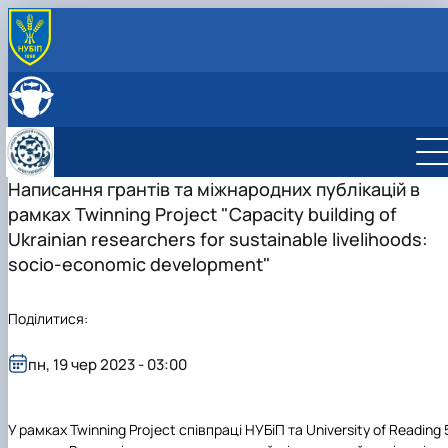
ПРО КАФЕДРУ
Головна
СКЛАД КАФЕДРИ
Історія кафедри
ОСВІТНЯ ДІЯЛЬНІСТЬ
Навчально-науково-виробничі лабораторії
Навчальна робота
НАУКОВА ДІЯЛЬНІСТЬ
Співпраця з роботодавцями
Навчальні лабораторії
Наукова робота
Написання грантів та міжнародних публікацій в
МІЖНАРОДНА ДІЯЛЬНІСТЬ
Відеотур кафедрою
Сертифікатні курси
Дорадча діяльність
рамках Twinning Project "Capacity building of
Фотогалерея
Наукові гуртки
Ukrainian researchers for sustainable livelihoods:
Робочі програми
Підготовка аспірантів та докторантів
socio-economic development"
Практика студентів
Наукові здобутки кафедри
Поділитися:
пн, 19 чер 2023 - 03:00
У рамках Twinning Project співпраці НУБіП та University of Reading 