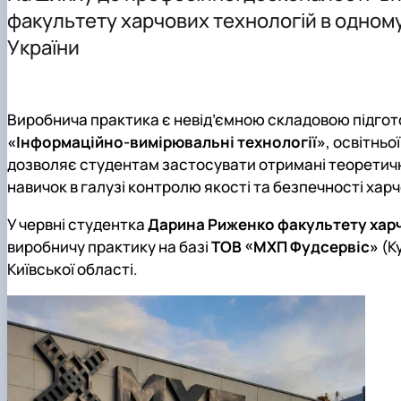
Робочі програми навчальних дисциплін
факультету харчових технологій в одному 
Підготовка і захист кваліфікаційних магістерських роб
України
Індивідуальна траєкторія навчання
Практичне навчання
Академічна доброчесність
Безпечне освітнє середовище
Виробнича практика є невід’ємною складовою підгото
«Інформаційно-вимірювальні технології»
, освітньо
дозволяє студентам застосувати отримані теоретичн
навичок в галузі контролю якості та безпечності харч
У червні студентка
Дарина Риженко факультету харчо
виробничу практику на базі
ТОВ «МХП Фудсервіс»
(К
Київської області.