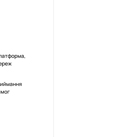
платформа,
мереж
приймання
имог