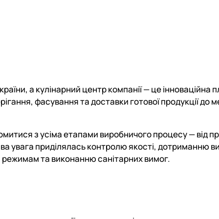
країни, а кулінарний центр компанії — це інноваційна 
рігання, фасування та доставки готової продукції до 
митися з усіма етапами виробничого процесу — від 
ива увага приділялась контролю якості, дотриманню в
м режимам та виконанню санітарних вимог.