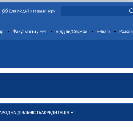
Для людей з вадами зору
ments
ар
Факультети / ННІ
Відділи/Служби
E-learn
Розкл
АРОДНА ДІЯЛЬНІСТЬ
АКРЕДИТАЦІЯ