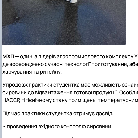
МХП
— один із лідерів агропромислового комплексу У
де зосереджено сучасні технології приготування, збе
харчування та ритейлу.
Упродовж практики студентка має можливість ознайо
сировини до відвантаження готової продукції. Особл
HACCP, гігієнічному стану приміщень, температурни
Під час практики студентка отримує досвід:
•
проведення вхідного контролю сировини;