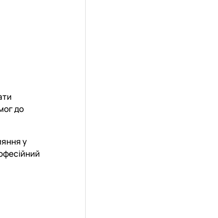
ати
мог до
ияння у
рофесійний