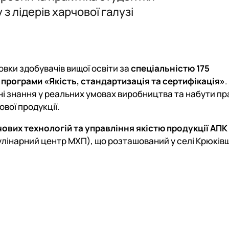
з лідерів харчової галузі
іт
вки здобувачів вищої освіти за
спеціальністю 175
ї
програми «Якість, стандартизація та сертифікація»
і знання у реальних умовах виробництва та набути п
ової продукції.
вих технологій та управління якістю продукції АПК
улінарний центр МХП), що розташований у селі Крюків