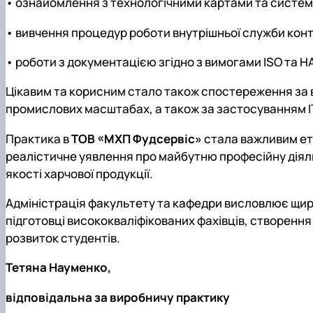
•
ознайомлення з технологічними картами та систем
•
вивчення процедур роботи внутрішньої служби конт
•
роботи з документацією згідно з вимогами ISO та Н
Цікавим та корисним стало також спостереження за 
промислових масштабах, а також за застосуванням ІТ
Практика в
ТОВ «МХП Фудсервіс»
стала важливим ет
реалістичне уявлення про майбутню професійну діяль
якості харчової продукції.
Адміністрація факультету та кафедри висловлює щир
підготовці висококваліфікованих фахівців, створенн
розвиток студентів.
Тетяна Науменко,
відповідальна за виробничу практику