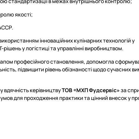
ою стандартизації в межах внутрішнього контролю;
ролю якості;
АССР.
використанням інноваційних кулінарних технологій у
-рішень у логістиці та управлінні виробництвом.
апом професійного становлення, допомогла сформув
ність, підвищити рівень обізнаності щодо сучасних ви
у вдячність керівництву
ТОВ «МХП Фудсервіс»
за спр
я умов для проходження практики та цінний внесок у п