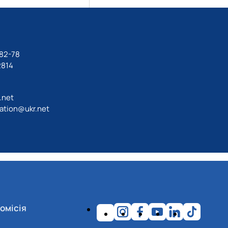
-82-78
2814
.net
ation@ukr.net
омісія