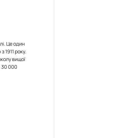
лі. Це один
з 1911 року.
школу вищої
д 30 000