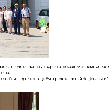
сь з представлення університетів країн учасників серед я
стина.
 своїх університетів, де був представлений Національний 