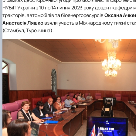
Міжнародна діяльність
Практичне навчання
НУБіП України з 10 по 14 липня 2023 року доцент кафедри 
Матеріально-технічна база факультету
Скринька довіри
тракторів, автомобілів та біоенергоресурсів
Оксана Ачке
Анастасія Ляшко
взяли участь в Міжнародному тижні ста
(Стамбул, Туреччина).