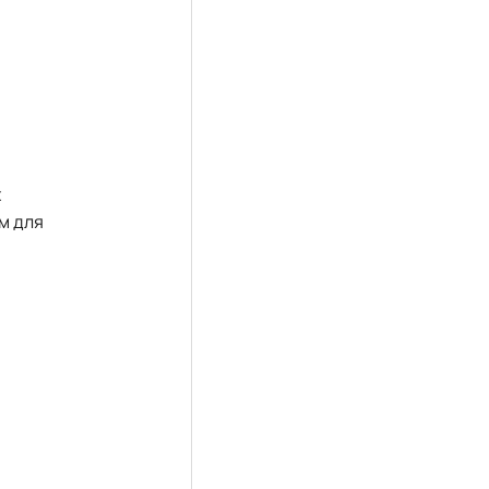
х
ем для