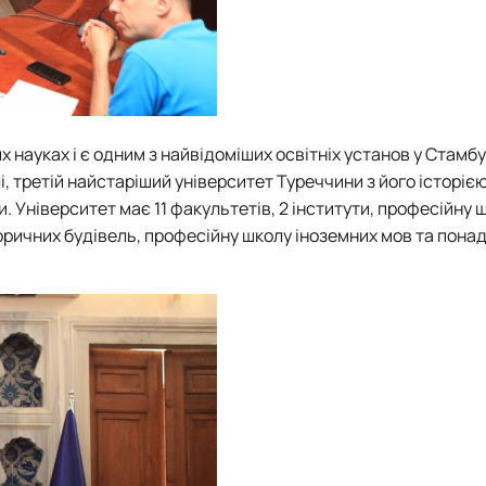
 науках і є одним з найвідоміших освітніх установ у Стамбу
 третій найстаріший університет Туреччини з його історією 
. Університет має 11 факультетів, 2 інститути, професійну 
торичних будівель, професійну школу іноземних мов та пона