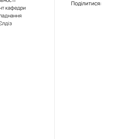
Поділитися:
ент кафедри
бладнання
Єлдіз