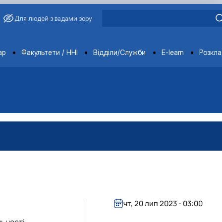
Для людей з вадами зору
ments
ар
Факультети / ННІ
Відділи/Служби
E-learn
Розкл
чт, 20 лип 2023 - 03:00
льності