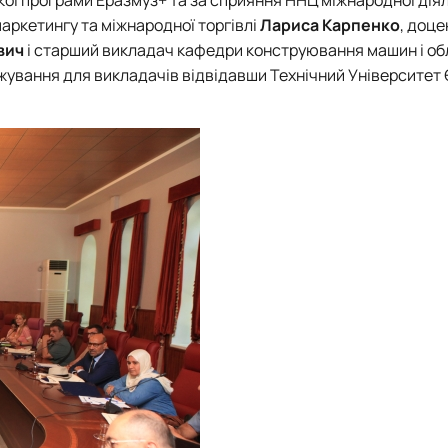
маркетингу та міжнародної торгівлі
Лариса Карпенко
, доц
вич
і старший викладач кафедри конструювання машин і о
жування для викладачів відвідавши Технічний Університет 