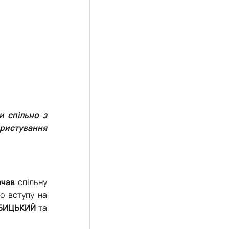
и спільно з
ористування
ачав
спільну
до вступу на
РБИЦЬКИЙ
та