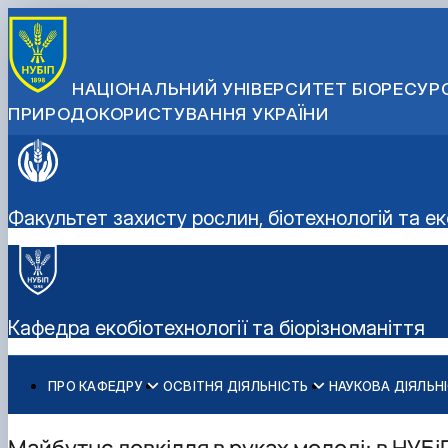
НАЦІОНАЛЬНИЙ УНІВЕРСИТЕТ БІОРЕСУРС
ПРИРОДОКОРИСТУВАННЯ УКРАЇНИ
Факультет захисту рослин, біотехнологій та ек
Кафедра екобіотехнології та біорізноманіття
ПРО КАФЕДРУ
ОСВІТНЯ ДІЯЛЬНІСТЬ
НАУКОВА ДІЯЛЬН
Історія кафедри
ОС «Бакалавр»
Підготовка докторів філософії (PhD)
Вступ-2026
Склад кафедри
ОС «Магістр»
Студентські наукові гуртки
Всеукраїнські олімпіади НУБіП України
Майбутнє довкілля в руках молоді: в НУБі