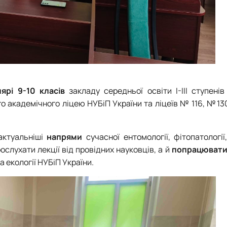
ярі 9-10 класів
закладу середньої освіти I-III ступенів
ого академічного ліцею НУБіП України та ліцеїв № 116, №1
актуальніші
напрями
сучасної ентомології, фітопатології,
ослухати лекції від провідних науковців, а й
попрацювати
а екології НУБіП України.