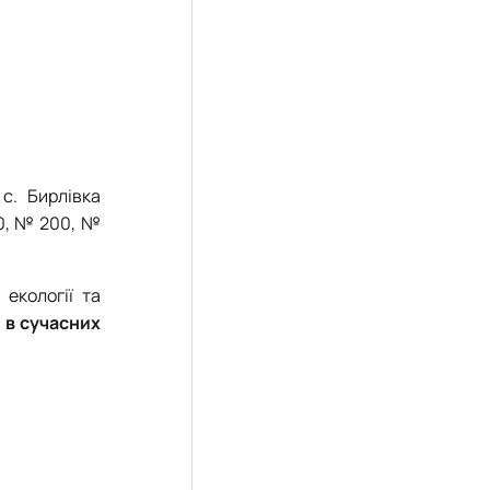
 с. Бирлівка
30, № 200, №
 екології та
 в сучасних