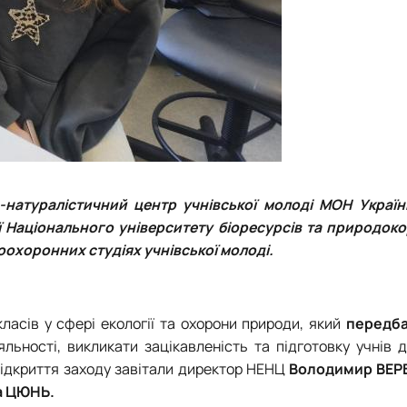
-натуралістичний центр учнівської молоді МОН Україн
ії Національного університету біоресурсів та природок
охоронних студіях учнівської молоді.
класів у сфері екології та охорони природи, який
передб
яльності, викликати зацікавленість та підготовку учнів 
 відкриття заходу завітали директор НЕНЦ
Володимир ВЕ
 ЦЮНЬ.