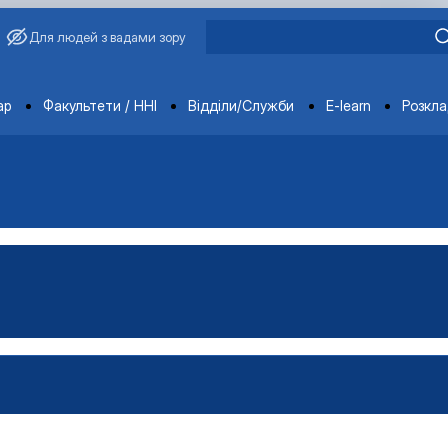
Для людей з вадами зору
ments
ар
Факультети / ННІ
Відділи/Служби
E-learn
Розкл
тем»
»