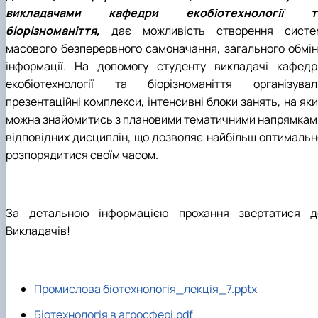
викладачами кафедри екобіотехнології т
біорізноманіття,
дає можливість створення систе
масового безперервного самоначання, загального обмін
інформації. На допомогу студенту викладачі кафедр
екобіотехнології та біорізноманіття організувал
презентаційні комплекси, інтенсивні блоки занять, на як
можна знайомитись з плановими тематичними напрямкам
відповідних дисциплін, що дозволяє найбільш оптимальн
розпорядитися своїм часом.
За детальною інформацією прохання звертатися д
Викладачів!
Промислова біотехнологія_лекція_7.pptx
Біотехнологія в агросфері.pdf