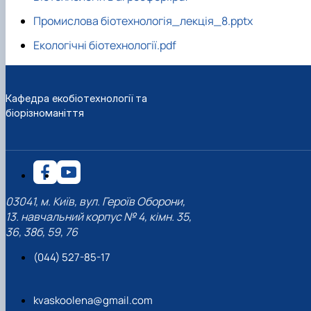
Промислова біотехнологія_лекція_8.pptx
Екологічні біотехнології.pdf
Кафедра екобіотехнології та
біорізноманіття
03041, м. Київ, вул. Героїв Оборони,
13. навчальний корпус № 4, кімн. 35,
36, 38б, 59, 76
(044) 527-85-17
kvaskoolena@gmail.com