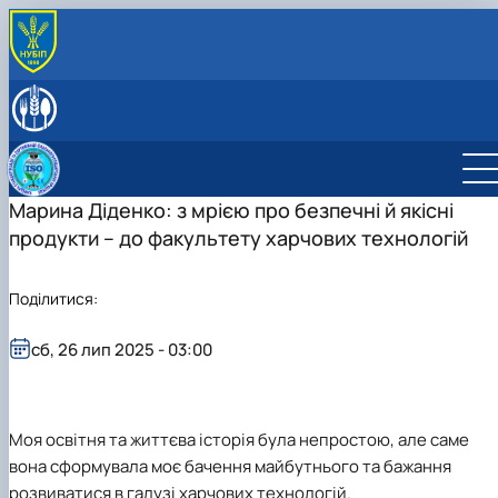
ПРО КАФЕДРУ
Історія кафедри і сьогодення
СКЛАД КАФЕДРИ
Відповідальний за інформаційне наповнення веб-
ОСВІТНЯ ДІЯЛЬНІСТЬ
сторінки кафедри
Освітня програма «Якість, стандартизація та
НАУКОВА ДІЯЛЬНІСТЬ
сертифікація»
Гуртки наукового спрямування
Марина Діденко: з мрією про безпечні й якісні
ПРОФОРІЄНТАЦІЙНА ДІЯЛЬНІСТЬ
Графік і розклад освітнього процесу
Видання та публікації кафедри
Інформація для абітурієнтів
МІЖНАРОДНА ДІЯЛЬНІСТЬ
продукти – до факультету харчових технологій
Робочі програми навчальних дисциплін
Профорієнтаційні заходи
АКРЕДИТАЦІЯ
Підготовка і захист кваліфікаційних магістерських
ОПП Якість, стандартизація та сертифікація
Поділитися:
робіт
Індивідуальна траєкторія навчання
Практичне навчання
сб, 26 лип 2025 - 03:00
Академічна доброчесність
Безпечне освітнє середовище
Моя освітня та життєва історія була непростою, але саме
вона сформувала моє бачення майбутнього та бажання
розвиватися в галузі харчових технологій.