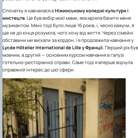
Спочатку я навчалася в
Ніжинському коледжі культури і
мистецтв
. Це був вибір моєї мами, яка мріяла бачити мене
музикантом. Мені тоді було лише 16 років, і, чесно кажучи, я
ще не до кінця розуміла, чого хочу від життя. Через сімейні
обставини ми виїхали за кордон, і я продовжила навчання у
Lycée Hôtelier International de Lille у Франції.
Перший рік бу
мовним, а другий — основним курсом навчання в галузі
готельно-ресторанної справи. Саме тоді я вперше відчула
справжній інтерес до цієї сфери.