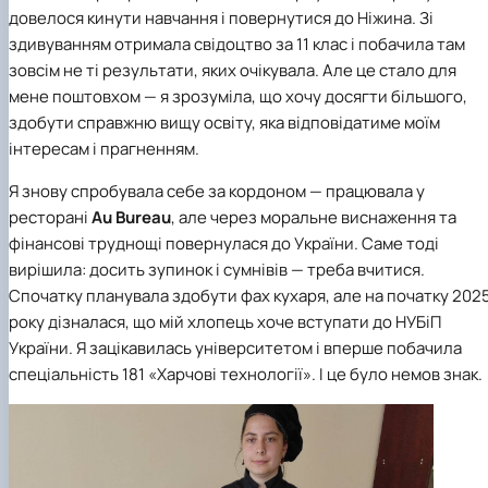
довелося кинути навчання і повернутися до Ніжина. Зі
здивуванням отримала свідоцтво за 11 клас і побачила там
зовсім не ті результати, яких очікувала. Але це стало для
мене поштовхом — я зрозуміла, що хочу досягти більшого,
здобути справжню вищу освіту, яка відповідатиме моїм
інтересам і прагненням.
Я знову спробувала себе за кордоном — працювала у
ресторані
Au Bureau
, але через моральне виснаження та
фінансові труднощі повернулася до України. Саме тоді
вирішила: досить зупинок і сумнівів — треба вчитися.
Спочатку планувала здобути фах кухаря, але на початку 202
року дізналася, що мій хлопець хоче вступати до НУБіП
України. Я зацікавилась університетом і вперше побачила
спеціальність 181 «Харчові технології». І це було немов знак.