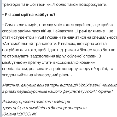
тракторів та іншої техніки. Люблю також подорожувати.
– Які ваші мрії на майбутнє?
– Сама велика мрія, про яку мріє кожен українець, це щоб як
скоріше закінчилася війна. Найважливіші речі для мене – це
стати студентом НУБіП України та навчатися на спеціальност
«Автомобільний транспорт». Я вважаю, що гарна освіта
потрібна для того, щоб гідно підтримати бізнес мого батька
та отримувати задоволення від улюбленої справи. В
майбутньому прагну стати висококваліфікованим
спеціалістом, розвивати агроінженерну сферу в Україні, та
згодом вийти на міжнародний рівень.
Максиме, дякуємо вам за гарні відповіді! Успіхів вам! Чекаємо
в рядах першокурсників нашого факультету НУБіП України!
Розмову провела асистент кафедри
тракторів, автомобілів та біоенергоресурсів
Юліана КОЛЄСНІК