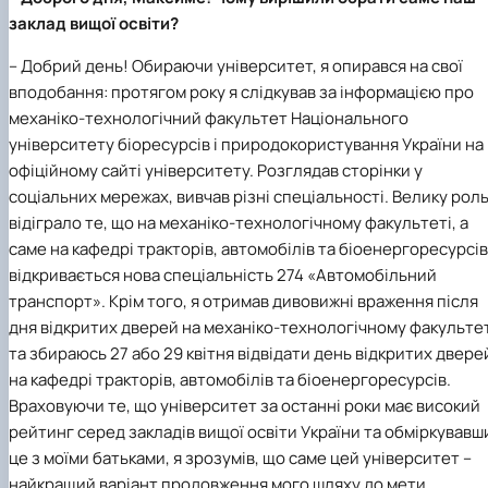
заклад вищої освіти?
– Добрий день! Обираючи університет, я опирався на свої
вподобання: протягом року я слідкував за інформацією про
механіко-технологічний факультет Національного
університету біоресурсів і природокористування України на
офіційному сайті університету. Розглядав сторінки у
соціальних мережах, вивчав різні спеціальності. Велику рол
відіграло те, що на механіко-технологічному факультеті, а
саме на кафедрі тракторів, автомобілів та біоенергоресурсів
відкривається нова спеціальність 274 «Автомобільний
транспорт». Крім того, я отримав дивовижні враження після
дня відкритих дверей на механіко-технологічному факульте
та збираюсь 27 або 29 квітня відвідати день відкритих двере
на кафедрі тракторів, автомобілів та біоенергоресурсів.
Враховуючи те, що університет за останні роки має високий
рейтинг серед закладів вищої освіти України та обміркувавш
це з моїми батьками, я зрозумів, що саме цей університет –
найкращий варіант продовження мого шляху до мети.