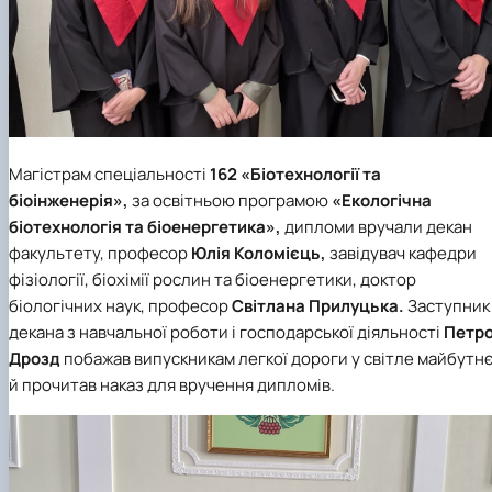
Магістрам спеціальності
162 «Біотехнології та
біоінженерія»,
за освітньою програмою
«Екологічна
біотехнологія та біоенергетика»,
дипломи вручали декан
факультету, професор
Юлія Коломієць,
завідувач кафедри
фізіології, біохімії рослин та біоенергетики, доктор
біологічних наук, професор
Світлана Прилуцька.
Заступник
декана з навчальної роботи і господарської діяльності
Петр
Дрозд
побажав випускникам легкої дороги у світле майбутн
й прочитав наказ для вручення дипломів.