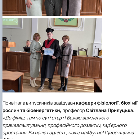
Привітала випускників завідувач
кафедри фізіології, біохімії
рослин та біоенергетики,
професор
Світлана Прилуцька.
«Де фініш, там по суті старт! Бажаю вам легкого
працевлаштування, професійного розвитку, карʼєрного
зростання. Ви наша гордість, наше майбутнє! Щиро вдячна