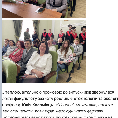
З теплою, вітальною промовою до випускників звернулася
декан
факультету захисту рослин, біотехнологій та екологі
професор
Юлія Коломієць.
«Шановні випускники, повірте,
такі спеціалісти, як ви вкрай необхідні нашій державі!
Попереду вас чекає тяжкий, проте цікавий досвід, адже на