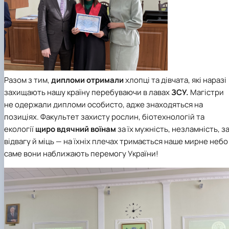
Разом з тим,
дипломи отримали
хлопці та дівчата, які наразі
захищають нашу країну перебуваючи в лавах
ЗСУ.
Магістри
не одержали дипломи особисто, адже знаходяться на
позиціях. Факультет захисту рослин, біотехнологій та
екології
щиро вдячний воїнам
за їх мужність, незламність, з
відвагу й міць — на їхніх плечах тримається наше мирне небо 
саме вони наближають перемогу України!