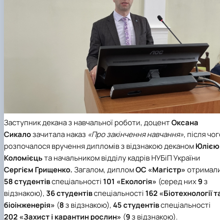
Заступник декана з навчальної роботи, доцент
Оксана
Сикало
зачитала наказ
«Про закінчення навчання»
, після чо
розпочалося вручення дипломів з відзнакою деканом
Юлією
Коломієць
та начальником відділу кадрів НУБіП України
Сергієм Грищенко.
Загалом, диплом
ОС «Магістр»
отримал
58
студентів
спеціальності
101 «Екологія»
(серед них
9
з
відзнакою),
36
студентів
спеціальності
162 «Біотехнології т
біоінженерія»
(
8
з відзнакою),
45
студентів
спеціальності
202 «Захист і карантин рослин»
(
9
з відзнакою).