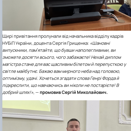
Щирі привітання пролунали від начальника відділу кадрів
НУБіП України,
доцента Сергія Грищенка:
«Шановні
випускники, памʼятайте, що бувши наполегливими, ви
зможете досягти всього, чого забажаєте! Нехай диплом
магістра стане для вас щасливим білетом й перепусткою у
світле майбутнє. Бажаю вам мирного неба над головою,
оптимізму, удачі. Хочеться згадати слова Генрі Форда й
підкреслити, що навчаючись ви ніколи не постарієте! В
добрий шлях!»
, —
промовив Сергій Миколайович.