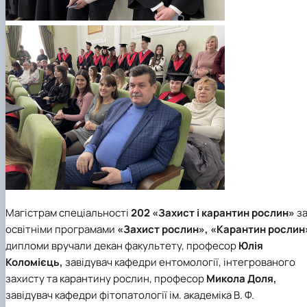
Магістрам спеціальності
202 «Захист і карантин рослин»
з
освітніми програмами
«Захист рослин», «Карантин рослин
дипломи вручали декан факультету, професор
Юлія
Коломієць,
завідувач кафедри ентомології, інтегрованого
захисту та карантину рослин, професор
Микола Доля,
завідувач кафедри фітопатології ім. академіка В. Ф.