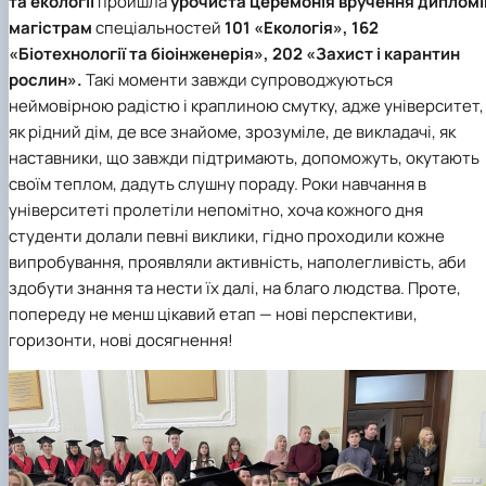
та екології
пройшла
урочиста церемонія вручення дипломі
магістрам
спеціальностей
101 «Екологія», 162
«Біотехнології та біоінженерія», 202 «Захист і карантин
рослин».
Такі моменти завжди супроводжуються
неймовірною радістю і краплиною смутку, адже університет,
як рідний дім, де все знайоме, зрозуміле, де викладачі, як
наставники, що завжди підтримають, допоможуть, окутають
своїм теплом, дадуть слушну пораду. Роки навчання в
університеті пролетіли непомітно, хоча кожного дня
студенти долали певні виклики, гідно проходили кожне
випробування, проявляли активність, наполегливість, аби
здобути знання та нести їх далі, на благо людства. Проте,
попереду не менш цікавий етап — нові перспективи,
горизонти, нові досягнення!