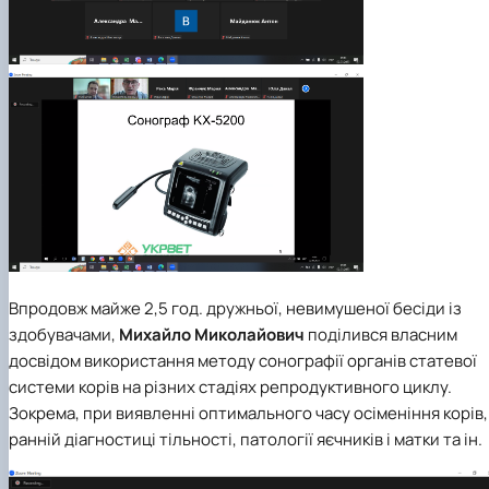
Впродовж майже 2,5 год. дружньої, невимушеної бесіди із
здобувачами,
Михайло Миколайович
поділився власним
досвідом використання методу сонографії органів статевої
системи корів на різних стадіях репродуктивного циклу.
Зокрема, при виявленні оптимального часу осіменіння корів,
ранній діагностиці тільності, патології яєчників і матки та ін.