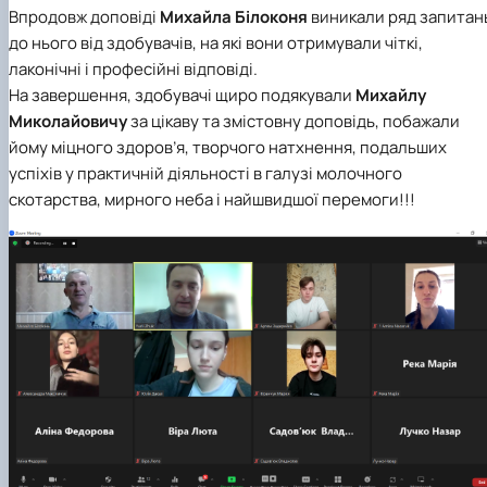
Впродовж доповіді
Михайла Білоконя
виникали ряд запитан
до нього від здобувачів, на які вони отримували чіткі,
лаконічні і професійні відповіді.
На завершення, здобувачі щиро подякували
Михайлу
Миколайовичу
за цікаву та змістовну доповідь, побажали
йому міцного здоров’я, творчого натхнення, подальших
успіхів у практичній діяльності в галузі молочного
скотарства, мирного неба і найшвидшої перемоги!!!