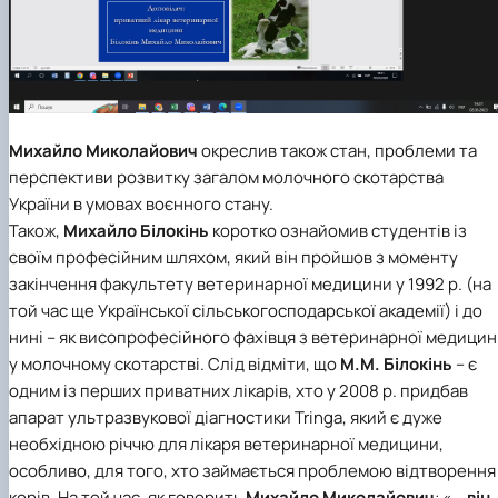
Михайло Миколайович
окреслив також стан, проблеми та
перспективи розвитку загалом молочного скотарства
України в умовах воєнного стану.
Також,
Михайло Білокінь
коротко ознайомив студентів із
своїм професійним шляхом, який він пройшов з моменту
закінчення факультету ветеринарної медицини у 1992 р. (на
той час ще Української сільськогосподарської академії) і до
нині – як висопрофесійного фахівця з ветеринарної медици
у молочному скотарстві. Слід відміти, що
М.М. Білокінь
– є
одним із перших приватних лікарів, хто у 2008 р. придбав
апарат ультразвукової діагностики Tringa, який є дуже
необхідною річчю для лікаря ветеринарної медицини,
особливо, для того, хто займається проблемою відтворення
корів. На той час, як говорить
Михайло Миколайович
: «
… він