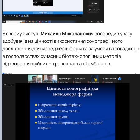
У своєму виступі
Михайло Миколайович
зосередив увагу
здобувачів на цінності використання сонографічного
дослідження для менеджерів ферм та за умови впровадженн
в господарствах сучасних біотехнологічних методів
відтворення жуйних – трансплантації ембріонів.