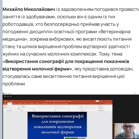
Михайло Миколайович
із задоволенням погодився провест
заняття із здобувачами, оскільки він є одним із тих
роботодавців, хто безпосередньо приймав участь у
погодженні дисциплін освітньої програми «Ветеринарна
медицина», зокрема вибіркових, які висвітлюють питання
стану та шляхів вирішення проблем відтворної здатності
жуйних на сучасних молочних комплексах. Тому, тема
«Використання сонографії для покращення показників
відтворення молочної ферми»
, яку представив доповідач,
стосувалась саме висвітленню питання вирішення цієї
проблеми.