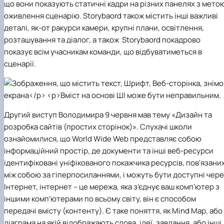
що вони показують статичні кадри на різних панелях з мето
оживлення сценарію.​ Storybaord також містить інші важливі
деталі, як-от ракурси камери, крупні плани, освітлення,
розташування та діалог, а також ​ Storybaord покадрово
показує всім учасникам команди, що відбуватиметься в
сценарії.​
Другий виступ Володимира 9 червня мав тему
«Дизайн та
розробка сайтів (простих сторінок)».
Слухачі школи
ознайомилися, що World Wide Web представляє собою
інформаційний простір, де документи та інші веб-ресурси
ідентифіковані уніфікованого покажчика ресурсів, пов'язани
між собою за гіперпосиланнями, і можуть бути доступні чер
Інтернет, інтернет – це мережа, яка з’єднує ваш комп’ютер з
іншими комп’ютерами по всьому світу, він є способом
передачі вмісту (контенту)​. Є таке поняття, як Mind Map, або
діаграма на якій відображають слова, ідеї, завдання, або інші