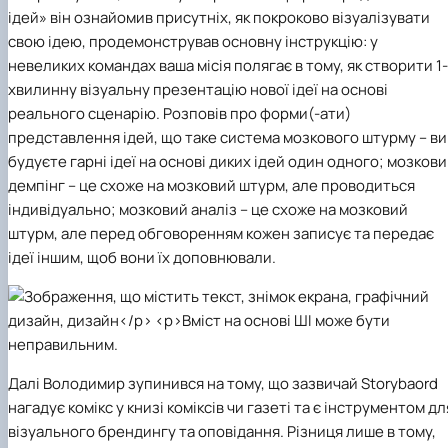
ідей» він ознайомив присутніх, як покроково візуалізувати
свою ідею, продемонстрував основну інструкцію: у
невеликих командах ваша місія полягає в тому, як створити 1-
хвилинну візуальну презентацію нової ідеї на основі
реального сценарію. Розповів про форми(-ати)
представлення ідей​, що таке система мозкового штурму – ви
будуєте гарні ідеї на основі диких ідей один одного; мозков
демпінг – це схоже на мозковий штурм, але проводиться
індивідуально; мозковий аналіз – це схоже на мозковий
штурм, але перед обговоренням кожен записує та передає
ідеї іншим, щоб вони їх доповнювали.​
Далі Володимир зупинився на тому, що зазвичай Storybaord
нагадує комікс у книзі коміксів чи газеті та є інструментом дл
візуального брендингу та оповідання. Різниця лише в тому,