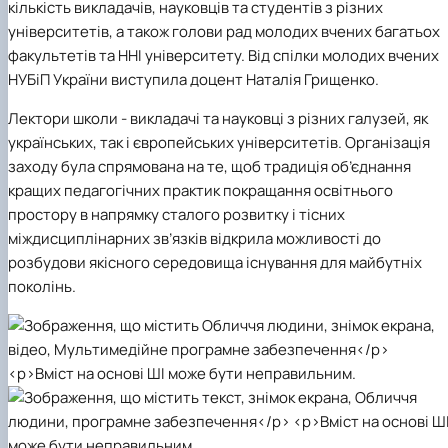
кількість викладачів, науковців та студентів з різних
університетів, а також голови рад молодих вчених багатьох
факультетів та ННІ університету. Від спілки молодих вчених
НУБіП України виступила доцент Наталія Грищенко.
Лектори школи -
викладачі та науковці з різних галузей, як
українських, так і європейських університетів. Організація
заходу була спрямована на те, щоб традиція об’єднання
кращих педагогічних практик покращання освітнього
простору в напрямку сталого розвитку і тісних
міждисциплінарних зв’язків відкрила можливості до
розбудови якісного середовища існування для майбутніх
поколінь.