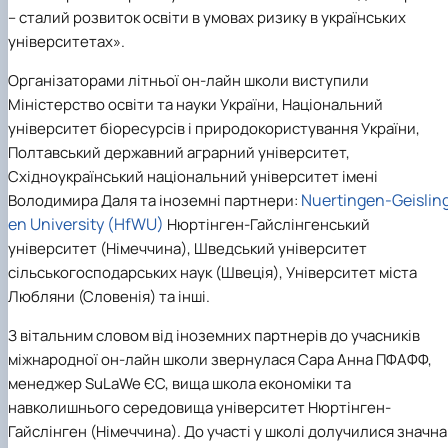
– сталий розвиток освіти в умовах ризику в українських
університетах».
Організаторами літньої он-лайн школи виступили
Міністерство освіти та науки України, Національний
університет біоресурсів і природокористування України,
Полтавський державний аграрний університет,
Східноукраїнський національний університет імені
Nuertingen-Geislin
Володимира Даля та
іноземні партнери:
en University (HfWU)
Нюртінген-Гайслінгенський
університет (Німеччина), Шведський університет
сільськогосподарських наук (Швеція), Університет міста
Любляни (Словенія) та інші.
З вітальним словом від іноземних партнерів до учасників
міжнародної он-лайн школи звернулася Сара Анна ПФАФФ,
менеджер SuLaWe ЄС, вища школа економіки та
навколишнього середовища університет Нюртінген-
Гайслінген (Німеччина). До участі у школі долучилися значна