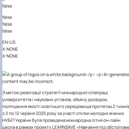
false
false
false
false
EN-US
X-NONE
X-NONE
З метою реалізації стратегії міжнародної співпраці
університетів і наукових установ, обміну досвідом,
поліпшення якості освітнього середовища протягом 2 тижні
з 2 по 12 червня 2025 року
за участі спілки молодих вчених
НУБіП України
була проведена міжнародна літня он-лайн
школа в рамках проекту LEARNSAVE «Навчання під обстрілам