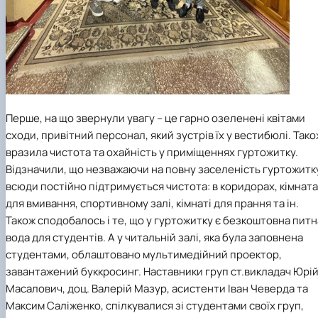
Перше, на що звернули увагу – це гарно озеленені квітами
сходи, привітний персонал, який зустрів їх у вестибюлі. Тако
вразила чистота та охайність у приміщеннях гуртожитку.
Відзначили, що незважаючи на повну заселеність гуртожитк
всюди постійно підтримується чистота: в коридорах, кімнат
для вмивання, спортивному залі, кімнаті для прання та ін.
Також сподобалось і те, що у гуртожитку є безкоштовна питн
вода для студентів. А у читальній залі, яка була заповнена
студентами, облаштовано мультимедійний проектор,
завантажений буккросинг. Наставники груп ст.викладач Юрі
Масалович, доц. Валерій Мазур, асистенти Іван Чеверда та
Максим Саліженко, спілкувалися зі студентами своїх груп,