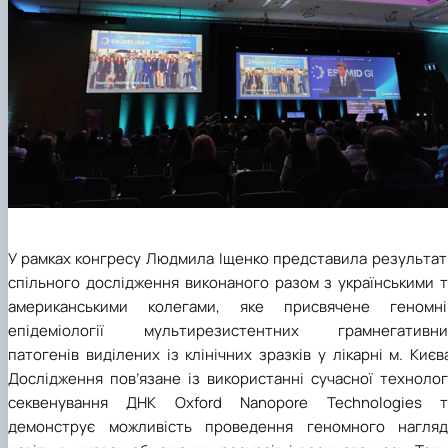
У рамках конгресу Людмила Іщенко представила результат
спільного дослідження виконаного разом з українськими т
американськими колегами, яке присвячене геномні
епідеміології мультирезистентних грамнегативни
патогенів виділених із клінічних зразків у лікарні м. Києв
Дослідження пов’язане із використанні сучасної технолог
секвенування ДНК Oxford Nanopore Technologies т
демонструє можливість проведення геномного нагляд