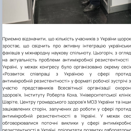
Приємно відзначити, що кількість учасників з України щоро
зростає, що свідчить про активну інтеграцію українськи
фахівців у міжнародну наукову спільноту. Цьогоріч, з огля
на актуальність проблеми антимікробної резистентності 
Україні, у межах конгресу було організовано окрему сесі
«Розвиток співпраці з Україною у сфері протиді
антимікробній резистентності» у форматі робочої зустрічі 
участю представників Всесвітньої організації охорон
здоров’я, Інституту Роберта Коха, Університетської кліні
Шаріте, Центру громадського здоров’я МОЗ України та інш
зацікавлених сторін, залучених до роботи у сфері протид
антимікробній резистентності в Україні. У межах сесі
обговорювалися поточні виклики у сфері антимікробно
резистентності в Україні, пріоритети розвитку лабораторн