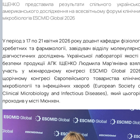
ІЩЕНКО представила результати спільного українсько
американського дослідження на всесвітньому форумі клінічн
мікробіологів ESCMID Global 2026
У період з 17 по 21 квітня 2026 року доцент кафедри фізіолог
хребетних та фармакології, завідувач відділу молекулярн
діагностичних досліджень Української лабораторії якості
безпеки продукції АПК ІЩЕНКО Людмила Мар’янівна взял
участь у міжнародному конгресі ESCMID Global 2026
щорічному конгресі Європейського товариства клінічно
мікробіології та інфекційних хвороб (European Society o
Clinical Microbiology and Infectious Diseases), який цьогор
проходив у місті Мюнхен.