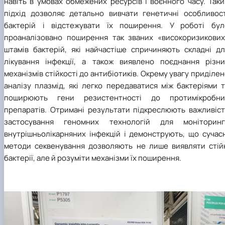
навіть в умовах обмежених ресурсів і воєнного часу. Так
підхід дозволяє детально вивчати генетичні особливост
бактерій і відстежувати їх поширення. У роботі бул
проаналізовано поширення так званих «високоризикових
штамів бактерій, які найчастіше спричиняють складні дл
лікування інфекції, а також виявлено поєднання різни
механізмів стійкості до антибіотиків. Окрему увагу приділе
аналізу плазмід, які легко передаватися між бактеріями 
поширюють гени резистентності до протимікробни
препаратів. Отримані результати підкреслюють важливіст
застосування геномних технологій для моніторинг
внутрішньолікарняних інфекцій і демонструють, що сучасн
методи секвенування дозволяють не лише виявляти стійк
бактерії, але й розуміти механізми їх поширення.