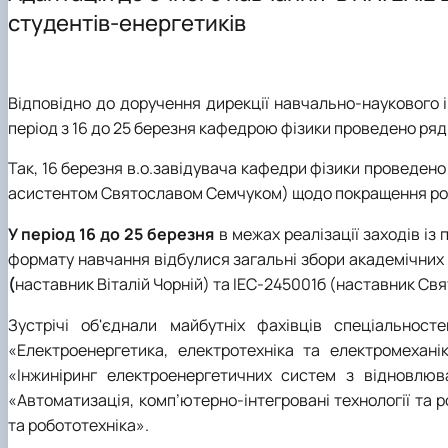
Навчальна література
студентів-енергетиків
Дисципліни, які викладаються на кафедрі
Навчальні лабораторії
Відповідно до доручення дирекції навчально-наукового 
період з 16 до 25 березня кафедрою фізики проведено ряд
Так, 16 березня в.о.завідувача кафедри фізики проведено
асистентом Святославом Семчуком) щодо покращення робо
У період 16 до 25 березня
в межах реалізації заходів із
формату навчання відбулися загальні збори академічних
(
наставник Віталій Чорній) та ІЕС-245001б (наставник Св
Зустрічі об'єднали майбутніх фахівців спеціальност
«Електроенергетика, електротехніка та електромехані
«Інжиніринг електроенергетичних систем з відновлю
«Автоматизація, комп’ютерно-інтегровані технології та 
та робототехніка».