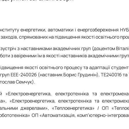
інституту енергетики, автоматики і енергозбереження НУБ
 заходів, спрямованих на підвищення якості освітнього про
 зустріч з наставниками академічних груп (доцентом Віталі
ти з ввіреними їм в якості наставників академічними гру
 підвищення якості освітнього процесу та адаптації студент
 груп ЕЕЕ-24002б (наставник Борис Грудинін), ТЕ24001б т
ятослав Семчук).
ей «Електроенергетика, електротехніка та електромех
ка», «Електроенергетика, електротехніка та електромех
вальними джерелами», «Теплоенергетика» / ОП «Теплое
робототехніка» ОП «Автоматизація, комп’ютерно-інтегрован