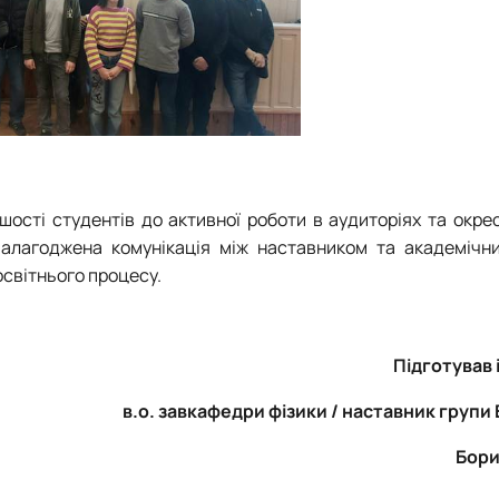
ьшості студентів до активної роботи в аудиторіях та окр
Налагоджена комунікація між наставником та академічн
світнього процесу.
Підготував
в.о. завкафедри фізики / наставник групи
Бори