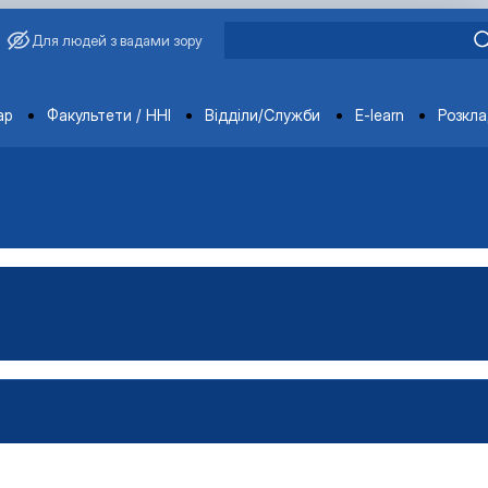
Для людей з вадами зору
ments
ар
Факультети / ННІ
Відділи/Служби
E-learn
Розкл