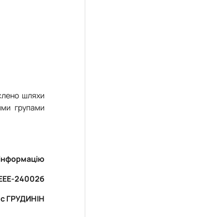
еслено шляхи
ими групами
 інформацію
 ЕЕЕ-24002б
с ГРУДИНІН