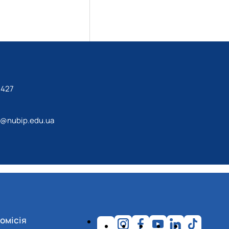
8427
n@nubip.edu.ua
омісія