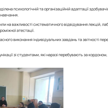
ілена психологічній та організаційній адаптації здобувачі
 навчання.
ли на важливості систематичного відвідування лекцій, ла
роміжної атестації.
сного виконання індивідуальних завдань та звітності пер
ікації зі студентами, які наразі перебувають за кордоном,