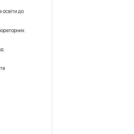
в освіти до
бораторних
ед
 та