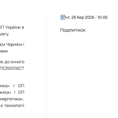
чт, 26 бер 2026 - 10:00
іП України в
Поділитися:
цесу.
єм Чорнієм і
пами.
ів до очного
а ТЕ25001бСТ
аніка» / ОП
аніка» / ОП
нергетика»,
і технології