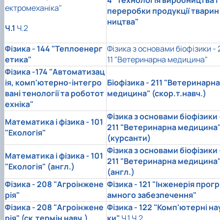
4 "Технологія виробництва і
ектромеханіка"
переробки продукції тварин
ництва"
Ч.1
Ч.2
Фізика -
144 "Теплоенерг
Фізика з основами біофізики - 
етика"
11 "Ветеринарна медицина"
Фізика -174 "Автоматизац
ія, комп'ютерно-інтегро
Біофізика -
211 "Ветеринарна
вані тенології та роботот
медицина" (скор.т.навч.)
ехніка"
Фізика з основами біофізики 
Математика і фізика -
101
211 "Ветеринарна медицина
"Екологія"
(курсанти)
Фізика з основами біофізики 
Математика і фізика - 101
211 "Ветеринарна медицина
"Екологія" (англ.)
(англ.)
Фізика -
208 "Агроінжене
Фізика -
121 "Інженерія прогр
рія"
амного забезпечення"
Фізика -
208 "Агроінжене
Фізика -
122 "Комп'ютерні на
рія" (ск.термін навч.)
ки"
Ч.1
Ч.2