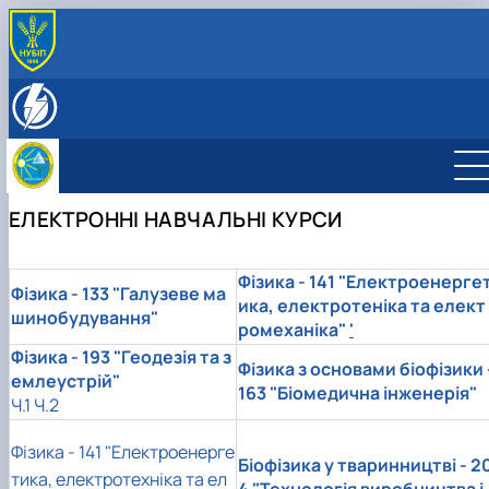
ПРО НАС
Історія кафедри
СКЛАД КАФЕДРИ
Співробітники кафедри фізики
НАУКОВО-ІНОВАЦІЙНА ДІЯЛЬНІСТЬ
Напрями наукових досліджень
ОСВІТНЯ ДІЯЛЬНІСТЬ
Студентські наукові гуртки
Робочі програми
ЕЛЕКТРОННІ НАВЧАЛЬНІ КУРСИ
Електронні навчальні курси
Навчальна література
Дисципліни, які викладаються на кафедрі
Фізика - 141 "Електроенерге
Фізика -
133 "Галузеве ма
Навчальні лабораторії
ика, електротеніка та елект
шинобудування"
ромеханіка"
'
Фізика -
193 "Геодезія та з
Фізика з основами біофізики 
емлеустрій"
163 "Біомедична інженерія"
Ч.1
Ч.2
Фізика - 141 "Електроенерге
Біофізика у тваринництві -
2
тика, електротехніка та ел