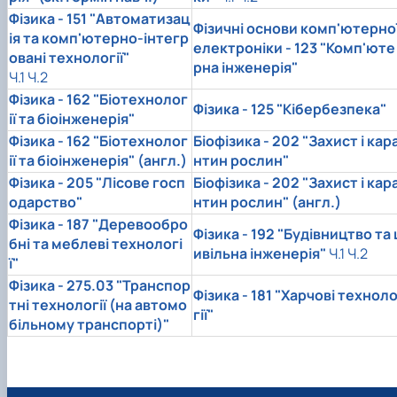
Фізика -
151 "Автоматизац
Фізичні основи комп'ютерно
ія та комп'ютерно-інтегр
електроніки -
123 "Комп 'юте
овані технології"
рна інженерія
"
Ч.1
Ч.2
Фізика -
162 "Біотехнолог
Фізика -
125 "Кібербезпека"
ії та біоінженерія"
Фізика -
162 "Біотехнолог
Біофізика - 202 "Захист і кар
ії та біоінженерія" (англ.)
нтин рослин"
Фізика -
205 "Лісове госп
Біофізика -
202 "Захист і кар
одарство"
нтин рослин"
(англ.)
Фізика -
187 "Деревообро
Фізика -
192 "Будівництво та 
бні та меблеві технологі
ивільна інженерія"
Ч.1
Ч.2
ї"
Фізика -
275.03 "Транспор
Фізика -
181 "Харчові технол
тні технології (на автомо
гії"
більному транспорті)"