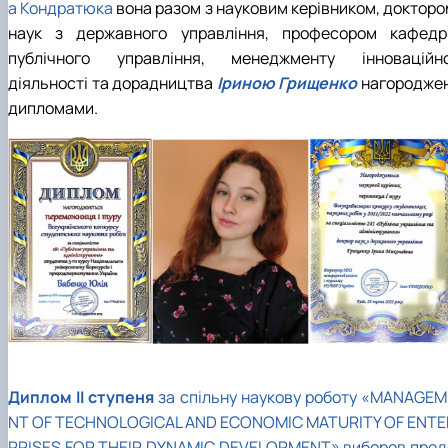
а Кондратюка
вона разом з науковим керівником, докторо
наук з державного управління, професором кафедр
публічного управління, менеджменту інноваційно
діяльності та дорадництва
Іриною Грищенко
нагороджен
дипломами.
Диплом II ступеня
за спільну наукову роботу «MANAGEM
NT OF TECHNOLOGICAL AND ECONOMIC MATURITY OF ENTE
PRISES FOR THEIR DYNAMIC DEVELOPMENT» виборов пред