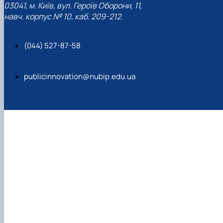
03041, м. Київ, вул. Героїв Оборони, 11,
навч. корпус № 10, каб. 209-212.
(044) 527-87-58
publicinnovation@nubip.edu.ua