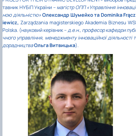
тавник НУБіП України –
магістр ОПП «Управління інноваці
ною діяльністю»
Олександр Шумейко
та
Dominika Frącz
iewicz
,
Zarządzania magisterskiego Akademia Biznesu WS
Polska. (науковий керівник –
д.е.н., професор кафедри пуб
чного управління, менеджменту інноваційної діяльності т
дорадництва
Ольга Витвицька
).