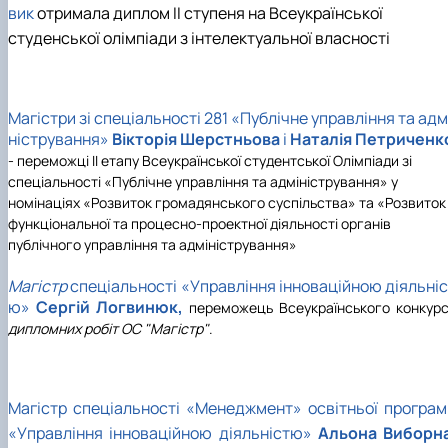
вик
отримала диплом II ступеня на Всеукраїнської
студенської олімпіади з інтелектуальної власності
Магістри зі спеціальності 281 «Публічне управління та адм
ністрування»
Вікторія Шерстньова
і
Наталія
Петриченк
- переможці II етапу Всеукраїнської студентської Олімпіади зі
спеціальності «Публічне управління та адміністрування» у
номінаціях «Розвиток громадянського суспільства» та «Розвиток
функціональної та процесно-проектної діяльності органів
публічного управління та адміністрування»
Магістр
спеціальності «Управління інноваційною діяльніс
ю»
Сергій
Логвинюк,
переможець Всеукраїнського конкур
дипломних робіт ОС "Магістр"
.
Магістр спеціальності «Менеджмент» освітньої програм
«Управління інноваційною діяльністю»
Альона Виборн