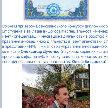
Срібним призером Всеукраїнського конкурсу дипломних р
біт студентів закладів вищої освіти спеціальності «Мене
мент» спеціалізації «Інноваційна діяльність» з роботою 
правління інноваційною діяльністю в івент агенствах» ст
в представник НУБіП – магістр з управління інноваційною
іяльністю
Олександр Дученко
(науковий керівник – д.е.н
професор кафедри публічного управління, менеджменту і
новаційної діяльності та дорадництва
Ольга Витвицька
).