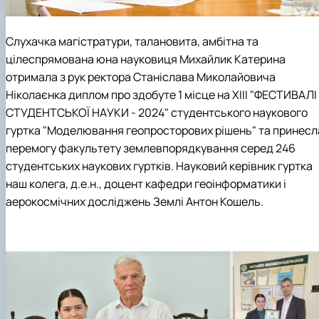
Слухачка магістратури, талановита, амбітна та
цілеспрямована юна науковиця Михайлик Катерина
отримала з рук ректора Станіслава Миколайовича
Ніколаєнка диплом про здобуте 1 місце на ХІІІ "ФЕСТИВАЛІ
СТУДЕНТСЬКОЇ НАУКИ - 2024" студентського наукового
гуртка "Моделювання геопросторових рішень"
та принесл
перемогу факультету землевпорядкування серед 246
студентських наукових гуртків. Науковий керівник гуртка
наш колега, д.е.н., доцент кафедри геоінформатики і
аерокосмічних досліджень Землі Антон Кошель
.