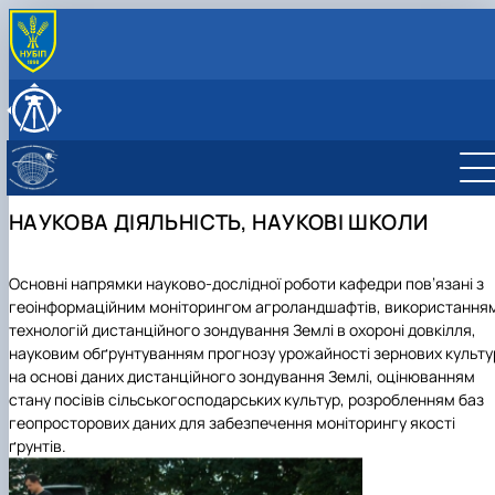
ПРО КАФЕДРУ
Історія кафедри
ОСВІТНІЙ ПРОЦЕC
Нормативні документи
Навчальна робота
НАУКОВА ДІЯЛЬНІСТЬ
Культурно-виховна робота
Робочі програми, силабуси, електронне освітнє
Наукові школи
СКЛАД КАФЕДРИ
середовище
Студентський науковий гурток "Геоінформаційні
Колектив кафедри
МІЖНАРОДНА ДІЯЛЬНІСТЬ
НАУКОВА ДІЯЛЬНІСТЬ, НАУКОВІ ШКОЛИ
Навчальні лабораторії (матеріально-технічне
технології в сучасному землевпоря…
Графік перебування НПП
забезпечення)
Студентський науковий гурток "ГІС-аналітик"
Графік проведення консультацій
Практичне навчання
Студентський науковий гурток "Моделювання
Основні напрямки науково-дослідної роботи кафедри пов’язані з
Орієнтовна тематика кваліфікаційних робіт
геопросторових рішень"
геоінформаційним моніторингом агроландшафтів, використання
ОС "Бакалавр"
технологій дистанційного зондування Землі в охороні довкілля,
ОС "Магістр"
науковим обґрунтуванням прогнозу урожайності зернових культу
на основі даних дистанційного зондування Землі, оцінюванням
стану посівів сільськогосподарських культур, розробленням баз
геопросторових даних для забезпечення моніторингу якості
ґрунтів.