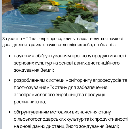
За участю НПП кафедри проводились і наразі ведуться наукові
дослідження в рамках науково-дослідних робіт, пов’язані із:
науковим обґрунтуванням прогнозу продуктивності
зернових культур на основі даних дистанційного
зондування Землі;
розробленням системи моніторингу агроресурсів та
прогнозуванням їх стану для забезпечення
агропромислового виробництва продукції
рослинництва;
обґрунтуванням методики визначення стану
сільськогосподарських культур та їх продуктивності
на онові даних дистанційного зондування Землі;