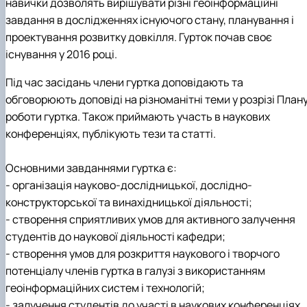
навички дозволять вирішувати різні геоінформаційні
завдання в дослідженнях існуючого стану, планування і
проектування розвитку довкілля. Гурток почав своє
існування у 2016 році.
Під час засідань члени гуртка доповідають та
обговорюють доповіді на різноманітні теми у розрізі План
роботи гуртка. Також приймають участь в наукових
конференціях, публікують тези та статті.
Основними завданнями гуртка є:
- організація науково-дослідницької, дослідно-
конструкторської та винахідницької діяльності;
- створення сприятливих умов для активного залучення
студентів до наукової діяльності кафедри;
- створення умов для розкриття наукового і творчого
потенціалу членів гуртка в галузі з використанням
геоінформаційних систем і технологій;
- залучення студентів до участі в наукових конференціях,