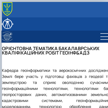
ПРО КАФЕДРУ
Історія кафедри
ОСВІТНІЙ ПРОЦЕC
Нормативні документи
Навчальна робота
НАУКОВА ДІЯЛЬНІСТЬ
Культурно-виховна робота
Робочі програми, силабуси, електронне освітнє
Наукові школи
СКЛАД КАФЕДРИ
середовище
Студентський науковий гурток "Геоінформаційні
Колектив кафедри
МІЖНАРОДНА ДІЯЛЬНІСТЬ
ОРІЄНТОВНА ТЕМАТИКА БАКАЛАВРСЬКИХ
Навчальні лабораторії (матеріально-технічне
технології в сучасному землевпоря…
Графік перебування НПП
КВАЛІФІКАЦІЙНИХ РОБІТ ГЕОІНФ&АДЗ
забезпечення)
Студентський науковий гурток "ГІС-аналітик"
Графік проведення консультацій
Практичне навчання
Студентський науковий гурток "Моделювання
Орієнтовна тематика кваліфікаційних робіт
геопросторових рішень"
ОС "Бакалавр"
Кафедра геоінформатики та аерокосмічних досліджен
ОС "Магістр"
Землі бере участь у підготовці фахівців з геодезії т
землеустрою та сприяє оволодінню сучасним
геоінформаційними технологіями, технологіями ба
геопросторових даних, автоматизованими земельно
кадастровими системами, геоінформаційни
моделюванням, технологією оброблення дани