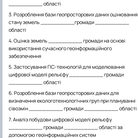
__________ області
Розроблення бази геопросторових даних оцінювання
стану земель __________громади __________
області
Оцінка земель __________ громади на основі
використання сучасного геоінформаційного
забезпечення
Застосування ГІС-технологій для моделювання
цифрової моделі рельєфу __________ громади
__________ області
Розроблення бази геопросторових даних для
визначення екологотехнологічних груп при плануванні
сівозмін __________ громади __________ області
Аналіз побудови цифрової моделі рельєфу
__________ громади __________ області за
допомогою геоінформаційних систем