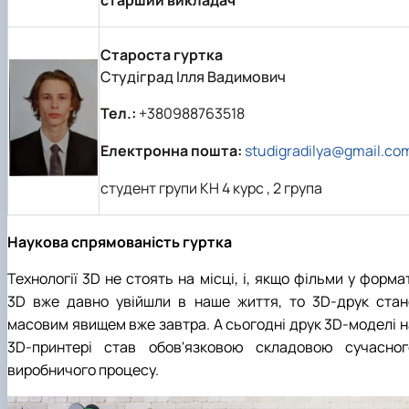
Староста гуртка
Студіград Ілля Вадимович
Тел.:
+380988763518
Електронна пошта:
studigradilya@gmail.co
студент групи КН 4 курс , 2 група
Наукова спрямованість гуртка
Технології 3D не стоять на місці, і, якщо фільми у форма
3D вже давно увійшли в наше життя, то 3D-друк стан
масовим явищем вже завтра. А сьогодні друк 3D-моделі н
3D-принтері став обов'язковою складовою сучасног
виробничого процесу.