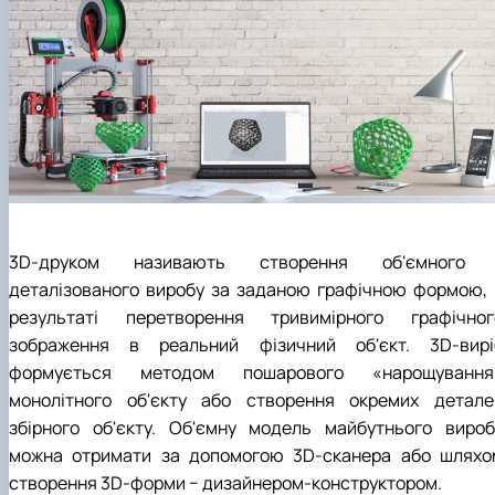
3D-друком називають створення об'ємного 
деталізованого виробу за заданою графічною формою, 
результаті перетворення тривимірного графічног
зображення в реальний фізичний об'єкт. 3D-вирі
формується методом пошарового «нарощування
монолітного об'єкту або створення окремих детале
збірного об'єкту. Об'ємну модель майбутнього вироб
можна отримати за допомогою 3D-сканера або шляхо
створення 3D-форми − дизайнером-конструктором.