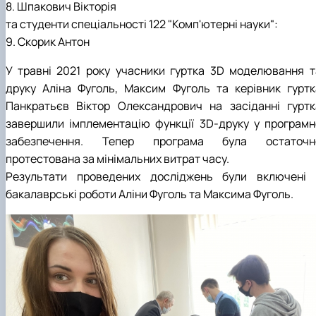
8. Шпакович Вікторія
та студенти спеціальності 122 "Комп'ютерні науки":
9. Скорик Антон
У травні 2021 року учасники гуртка 3D моделювання т
друку Аліна Фуголь, Максим Фуголь та керівник гуртк
Панкратьєв Віктор Олександрович на засіданні гуртк
завершили імплементацію функції 3D-друку у програмн
забезпечення. Тепер програма була остаточн
протестована за мінімальних витрат часу.
Результати проведених досліджень були включені 
бакалаврські роботи Аліни Фуголь та Максима Фуголь.