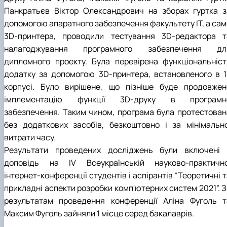
Панкратьєв Віктор Олександрович на зборах гуртка з
допомогою апаратного забезпечення факультету ІТ, а сам
3D-принтера, проводили тестування 3D-редактора т
налагоджування програмного забезпечення дл
дипломного проекту. Була перевірена функціональніст
додатку за допомогою 3D-принтера, встановленого в 1
корпусі. Було вирішене, що пізніше буде продовжен
імплементацію функції 3D-друку в програмн
забезпечення. Таким чином, програма була протестован
без додаткових засобів, безкоштовно і за мінімально
витрати часу.
Результати проведених досліджень були включені 
доповідь на ІV Всеукраїнській науково-практично
інтернет-конференції студентів і аспірантів “Теоретичні 
прикладні аспекти розробки комп'ютерних систем 2021”. З
результатам проведення конференції Аліна Фуголь т
Максим Фуголь зайняли 1 місце серед бакалаврів.