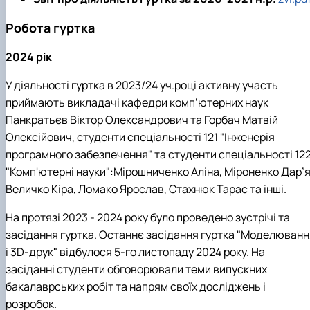
Робота гуртка
2024 рік
У діяльності гуртка в 2023/24 уч.році активну участь
приймають викладачі кафедри комп’ютерних наук
Панкратьєв Віктор Олександрович та Горбач Матвій
Олексійович, студенти спеціальності 121 "Інженерія
програмного забезпечення" та студенти спеціальності 12
"Комп'ютерні науки":Мірошниченко Аліна, Міроненко Дар’я
Величко Кіра, Ломако Ярослав, Стахнюк Тарас та інші.
На протязі 2023 - 2024 року було проведено зустрічі та
засідання гуртка. Останнє засідання гуртка "Моделюванн
i 3D-друк" відбулося 5-го листопаду 2024 року. На
засіданні студенти обговорювали теми випускних
бакалаврських робіт та напрям своїх досліджень і
розробок.