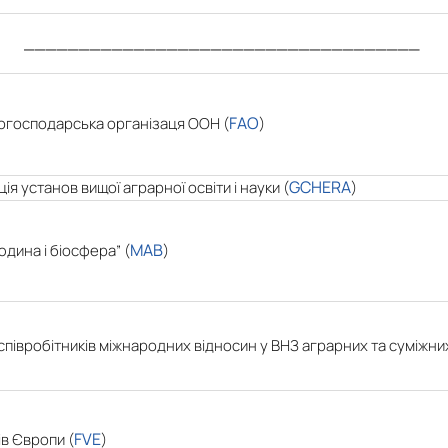
____________________________________
FAO
когосподарська організаця ООН (
)
GCHERA
я установ вищої аграрної освіти і науки (
)
MAB
ина і біосфера” (
)
івробітників міжнародних відносин у ВНЗ аграрних та суміжних
FVE
в Європи (
)