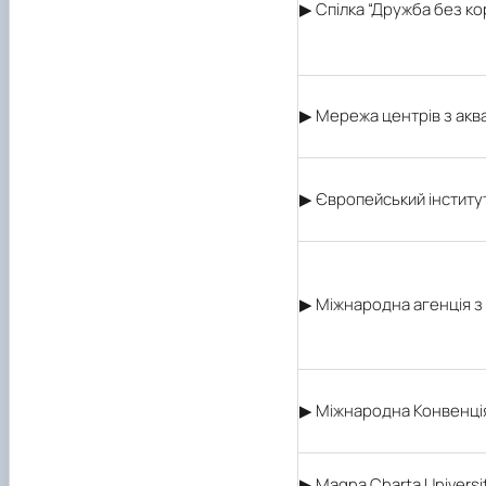
▶ Спілка “Дружба без ко
▶ Мережа центрів з аква
▶ Європейський інститут 
▶ Міжнародна агенція з 
▶ Міжнародна Конвенція
▶ Magna Charta Univers