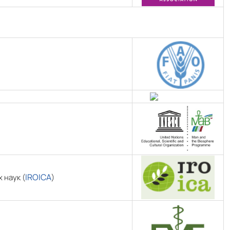
IROICA
 наук (
)