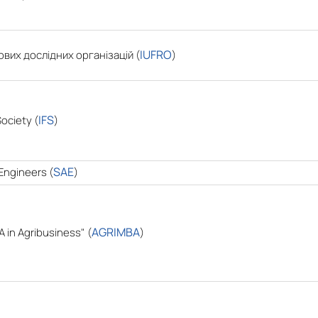
IUFRO
ових дослідних організацій (
)
IFS
 Society
(
)
SAE
Engineers (
)
AGRIMBA
in Agribusiness" (
)