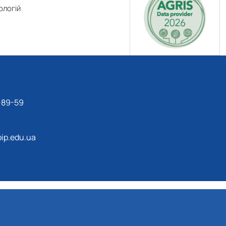
ологій
-89-59
ip.edu.ua