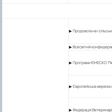
▶ Продовольча і сільсь
▶ Всесвітній конфедераці
▶ Програми ЮНЕСКО “Люд
▶ Європейська мережа сп
▶ Федерація Ветеринарі