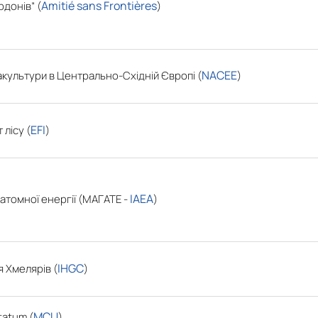
Amitié sans Frontières
рдонів” (
)
NACEE
культури в Центрально-Східній Європі (
)
EFI
лісу (
)
IAEA
атомної енергії (МАГАТЕ -
)
IHGC
 Хмелярів (
)
MCU
itatum
(
)