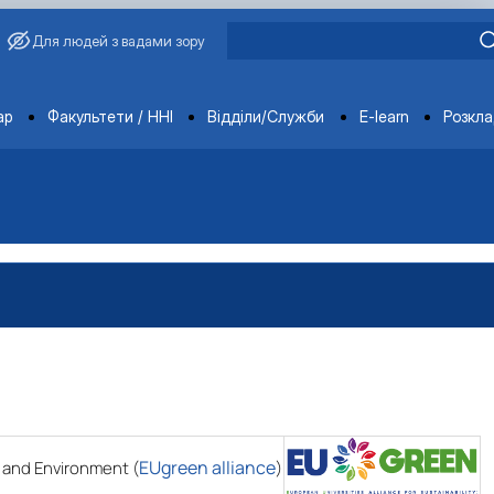
Для людей з вадами зору
ments
ар
Факультети / ННІ
Відділи/Служби
E-learn
Розкл
EUgreen alliance
n and Environment (
)