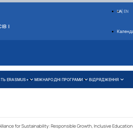
UA
EN
ІВ І
Depart
Календ
СТЬ ERASMUS+
МІЖНАРОДНІ ПРОГРАМИ
ВІДРЯДЖЕННЯ
lliance for Sustainability: Responsible Growth, Inclusive Educatio