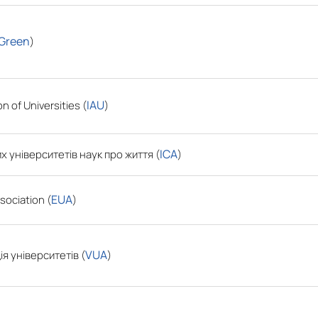
Green
)
IAU
n of Universities (
)
ІСА
х університетів наук про життя (
)
EUA
sociation (
)
VUA
я університетів (
)