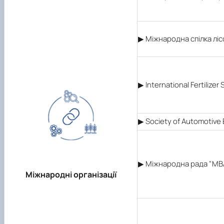
▶ Міжнароднa спілка ліс
▶ International Fertilizer
▶ Society of Automotive 
▶ Міжнародна рада "МВА 
Міжнародні організації