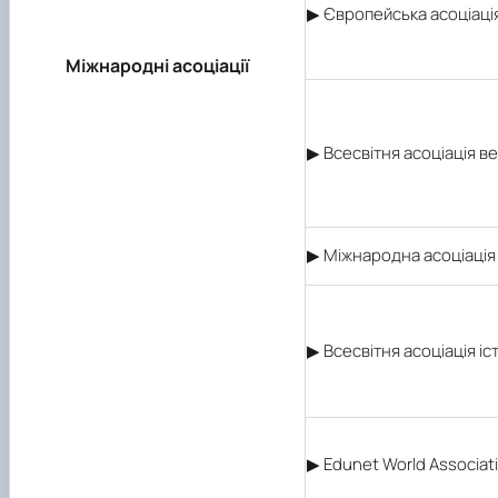
▶ Європейська асоціаці
Міжнародні асоціації
▶ Всесвітня асоціація в
▶ Міжнародна асоціація 
▶ Всесвітня асоціація і
▶ Edunet World Associati