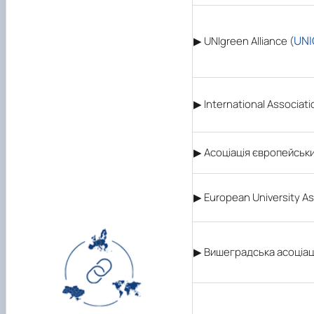
UNI
▶ UNIgreen Alliance (
▶
International Associatio
▶ Асоціація європейськи
▶ European University As
▶ Вишеградська асоціаці