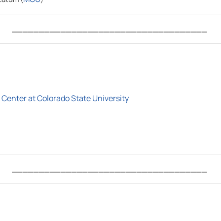
____________________________________
 Center at Colorado State University
____________________________________