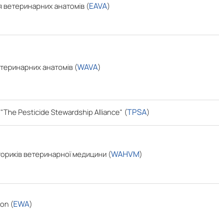
EAVA
я ветеринарних анатомів (
)
WAVA
етеринарних анатомів (
)
TPSA
"
The Pesticide Stewardship Alliance
" (
)
WAHVM
сториків ветеринарної медицини (
)
EWA
on (
)