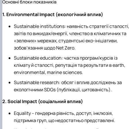
Основні блоки показників
1. Environmental Impact (екологічний вплив)
Sustainable institutions: наявність стратегії сталості
звітів по викидах/енергії, членство в кліматичних та
«зелених» мережах, студентські еко‑ініціативи,
зобов’язання щодо Net Zero.
Sustainable education: частка програм/курсів із
клімату й сталості, репутація та результати в earth,
environmental, marine sciences.
Sustainable research: обсяг і вплив досліджень за
екологічними SDGs (публікації, цитованість).
2. Social Impact (соціальний вплив)
Equality – гендерна рівність, доступ, інклюзія,
підтримка груп, що недостатньо представлені.