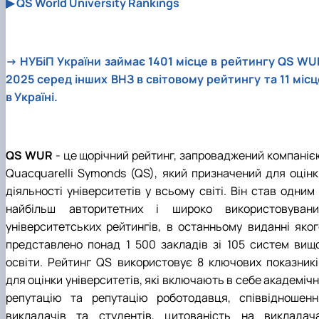
▶
QS World University Rankings
→
НУБіП України займає 1401 місце в рейтингу QS WU
2025 серед інших ВНЗ в світовому рейтингу та 11 місц
в Україні.
QS WUR
- це щорічний рейтинг, запроваджений компаніє
Quacquarelli Symonds (QS), який призначений для оцінк
діяльності університетів у всьому світі. Він став одним
найбільш авторитетних і широко використовувани
університетських рейтингів, в останньому виданні яког
представлено понад 1 500 закладів зі 105 систем вищо
освіти. Рейтинг QS використовує 8 ключових показникі
для оцінки університетів, які включають в себе академіч
репутацію та репутацію роботодавця, співвідношенн
викладачів та студентів, цитованість на викладача