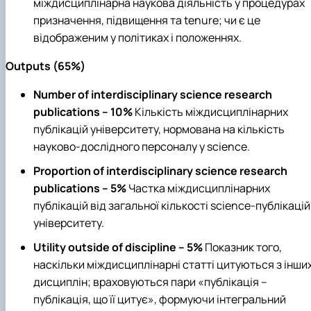
міждисциплінарна наукова діяльність у процедурах
призначення, підвищення та tenure; чи є це
відображеним у політиках і положеннях.
Outputs (65%)
Number of interdisciplinary science research
publications – 10%
Кількість міждисциплінарних
публікацій університету, нормована на кількість
науково‑дослідного персоналу у science.
Proportion of interdisciplinary science research
publications – 5%
Частка міждисциплінарних
публікацій від загальної кількості science‑публікацій
університету.
Utility outside of discipline – 5%
Показник того,
наскільки міждисциплінарні статті цитуються з інши
дисциплін; враховуються пари «публікація –
публікація, що її цитує», формуючи інтегральний