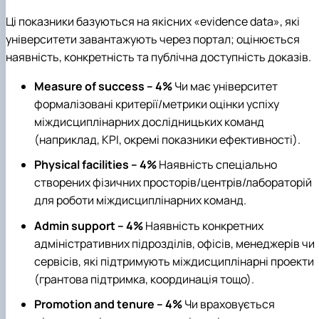
Ці показники базуються на якісних «evidence data», які
університети завантажують через портал; оцінюється
наявність, конкретність та публічна доступність доказів.
Measure of success – 4%
Чи має університет
формалізовані критерії/метрики оцінки успіху
міждисциплінарних дослідницьких команд
(наприклад, KPI, окремі показники ефективності).
Physical facilities – 4%
Наявність спеціально
створених фізичних просторів/центрів/лаборатоpій
для роботи міждисциплінарних команд.
Admin support – 4%
Наявність конкретних
адміністративних підрозділів, офісів, менеджерів чи
сервісів, які підтримують міждисциплінарні проекти
(грантова підтримка, координація тощо).
Promotion and tenure – 4%
Чи враховується