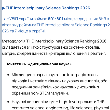
▶
THE Interdisciplinary Science Rankings 2026
→
НУБіП
України займає
601-801
місце серед інших ВНЗ в
вітовому рейтингу THE Interdisciplinary Science Rankings 2
026 та 7 місце в Україні.
Методологія THE Interdisciplinary Science Rankings 2026
складається з чітко структурованої системи стовпів,
метрик, джерел даних та критеріїв включення в рейтинг.
1. Поняття «міждисциплінарна наука»
Міждисциплінарна наука – це інтеграція знань,
підходів і методів з кількох наукових дисциплін, або
поєднання однієї/кількох наукових дисциплін з
обраними non‑STEM галузями.
Наукові дисципліни тут = high‑level предмети THE:
computer science, engineering, life sciences, physical