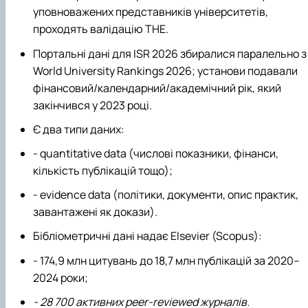
уповноважених представників університетів,
проходять валідацію THE.
Портальні дані для ISR 2026 збиралися паралельно з
World University Rankings 2026; установи подавали
фінансовий/календарний/академічний рік, який
закінчився у 2023 році.
Є два типи даних:
- quantitative data (числові показники, фінанси,
кількість публікацій тощо);
- evidence data (політики, документи, опис практик,
завантажені як докази).
Бібліометричні дані надає Elsevier (Scopus):
- 174,9 млн цитувань до 18,7 млн публікацій за 2020–
2024 роки;
- 28 700 активних peer‑reviewed журналів.