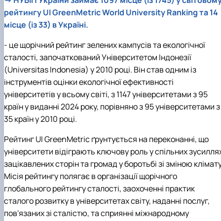
→
НУБіП України займає 1097 місце (із 1745) у світовом
рейтингу UI GreenMetric World University Ranking та 14
місце (із 33) в Україні.
-
це щорічний рейтинг зелених кампусів та екологічної
сталості, започаткований Університетом Індонезії
(Universitas Indonesia) у 2010 році. Він став одним із
інструментів оцінки екологічної ефективності
університетів у всьому світі, з 1147 університетами з 95
країн у виданні 2024 року, порівняно з 95 університетами з
35 країн у 2010 році.
Рейтинг UI GreenMetric ґрунтується на переконанні, що
університети відіграють ключову роль у спільних зусилля
зацікавлених сторін та громад у боротьбі зі зміною клімату
Місія рейтингу полягає в організації щорічного
глобального рейтингу сталості, заохоченні практик
сталого розвитку в університетах світу, наданні послуг,
пов'язаних зі сталістю, та сприянні міжнародному