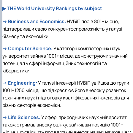
▶ THE World University Rankings by subject
→
Business and Economics:
НУБіП посів 801+ місце,
підтвердивши свою конкурентоспроможність у галузі
бізнесу та економіки.
→
Computer Science:
У категорії комп’ютерних наук
університет зайняв 1001+ місце, демонструючи значний
потенціал у сфері інформаційних технологій та
кібернетики.
→
Engineering:
У галузі інженерії НУБіП увійшов до групи
1001–1250 місця, що підкреслює його внесок у розвиток
технічних наук і підготовку кваліфікованих інженерів для
різних секторів економіки.
→
Life Sciences:
У сфері природничих наук університет
також отримав високу оцінку, зайнявши позицію 1001+
місце, що свідчить про вагомий внесок наших науковців у