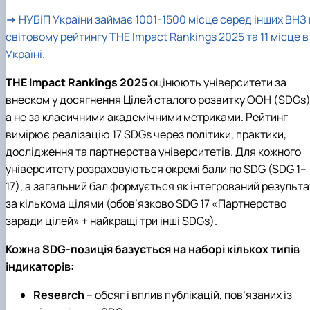
→
НУБіП
України займає 1001-1500 місце серед інших ВНЗ 
світовому рейтингу THE Impact Rankings 2025 та 11 місце в
Україні.
THE Impact Rankings 2025
оцінюють університети за
внеском у досягнення Цілей сталого розвитку ООН (SDGs)
а не за класичними академічними метриками. Рейтинг
вимірює реалізацію 17 SDGs через політики, практики,
дослідження та партнерства університетів. Для кожного
університету розраховуються окремі бали по SDG (SDG 1–
17), а загальний бал формується як інтегрований результа
за кількома цілями (обов’язково SDG 17 «Партнерство
заради цілей» + найкращі три інші SDGs).
Кожна SDG‑позиція базується на наборі кількох типів
індикаторів:
Research
– обсяг і вплив публікацій, пов’язаних із