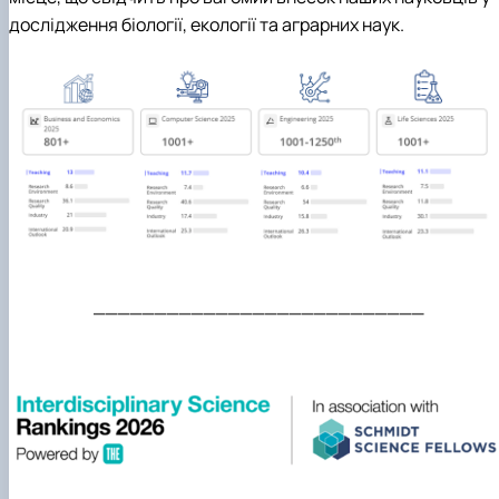
дослідження біології, екології та аграрних наук.
___________________________