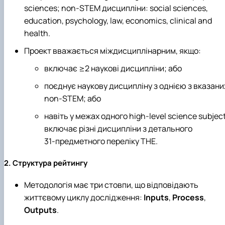
sciences; non‑STEM дисципліни: social sciences,
education, psychology, law, economics, clinical and
health.
Проект вважається міждисциплінарним, якщо:
включає ≥2 наукові дисципліни; або
поєднує наукову дисципліну з однією з вказани
non‑STEM; або
навіть у межах одного high‑level science subjec
включає різні дисципліни з детального
31‑предметного переліку THE.
2. Структура рейтингу
Методологія має три стовпи, що відповідають
життєвому циклу дослідження:
Inputs
,
Process
,
Outputs
.