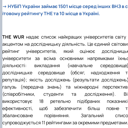
→
НУБіП України займає 1501 місце серед інших ВНЗ в с
ітовому рейтингу THE та 10 місце в Україні.
THE WUR
надає список найкращих університетів світу 
акцентом на дослідницьку діяльність. Це єдиний світови
рейтинг університетів, який оцінює дослідницьк
університети за всіма основними напрямками їхньо
діяльності: викладання (навчальне середовище)
дослідницьке середовище (обсяг, надходження т
репутація); якість досліджень (результати досліджень)
галузь (передача знань) та міжнародні перспектив
(співробітники, студенти та дослідження). Ві
використовує 18 ретельно підібраних показникі
ефективності, щоб забезпечити більш повне т
збалансоване порівняння. Загальний списо
супроводжується 11 рейтингами за окремими предметами