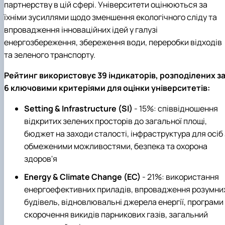
партнерству в цій сфері. Університети оцінюються за
їхніми зусиллями щодо зменшення екологічного сліду та
впровадження інноваційних ідей у галузі
енергозбереження, збереження води, переробки відходів
та зеленого транспорту.
Рейтинг використовує 39 індикаторів, розподілених з
6 ключовими критеріями для оцінки університетів:
Setting & Infrastructure (SI)
- 15%: співвідношення
відкритих зелених просторів до загальної площі,
бюджет на заходи сталості, інфраструктура для осіб 
обмеженими можливостями, безпека та охорона
здоров'я
Energy & Climate Change (EC)
- 21%: використання
енергоефективних приладів, впровадження розумни
будівель, відновлювальні джерела енергії, програми
скорочення викидів парникових газів, загальний