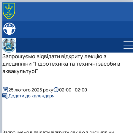
ПРО КАФЕДРУ
Історія кафедри
СКЛАД КАФЕДРИ
Навчально-науково-виробничі лабораторії
ОСВІТНЯ ДІЯЛЬНІСТЬ
Співпраця з роботодавцями
Навчальна робота
НАУКОВА ДІЯЛЬНІСТЬ
Навчальні лабораторії
Наукова робота
Запрошуємо відвідати відкриту лекцію з
МІЖНАРОДНА ДІЯЛЬНІСТЬ
Сертифікатні курси
Дорадча діяльність
дисципліни "Гідротехніка та технічні засоби в
Фотогалерея
Наукові гуртки
аквакультурі"
Робочі програми
Підготовка аспірантів та докторантів
Практика студентів
25 лютого 2025 року
02:00 - 02:00
Додати до календаря
Запрошуємо відвідати відкриту лекцію з дисципліни